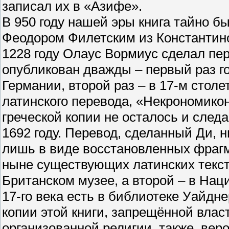
записал их в «Азифе».
В 950 году нашей эры книга тайно б
Феодором Филетским из Константино
1228 году Олаус Вормиус сделал пе
опубликован дважды – первый раз г
Германии, второй раз – в 17-м стол
латинского перевода, «Некрономикон
греческой копии не осталось и след
1692 году. Перевод, сделанный Ди, 
лишь в виде восстановленных фрагм
ныне существующих латинских текст
Британском музее, а второй – в На
17-го века есть в библиотеке Уайдн
копии этой книги, запрещённой вла
организованной религии, также, вер