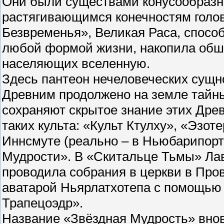
Они были существами конусообразн
растягивающимся конечностям голов
Безвременья», Великая Раса, спосо
любой формой жизни, накопила обши
населяющих вселенную.
Здесь пантеон нечеловеческих сущн
Древним продолжено на земле тайн
сохраняют скрытое знание этих Дре
таких культа: «Культ Ктулху», «Эзо
Иннсмуте (реально – в Ньюбарипорте
Мудрости». В «Скитальце Тьмы» Лав
проводила собрания в церкви в Про
аватарой Ньярлатхотепа с помощью 
Трапецоэдр».
Название «Звёздная Мудрость» внов