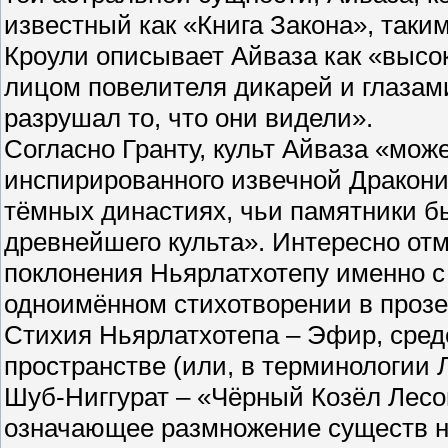
известный как «Книга Закона», таки
Кроули описывает Айваза как «высок
лицом повелителя дикарей и глазам
разрушал то, что они видели».
Согласно Гранту, культ Айваза «мож
инспирированного извечной Дракони
тёмных династиях, чьи памятники б
древнейшего культа». Интересно отм
поклонения Ньярлатхотепу именно с
одноимённом стихотворении в прозе
Стихия Ньярлатхотепа – Эфир, сре
пространстве (или, в терминологии
Шуб-Ниггурат – «Чёрный Козёл Лесо
означающее размножение существ на