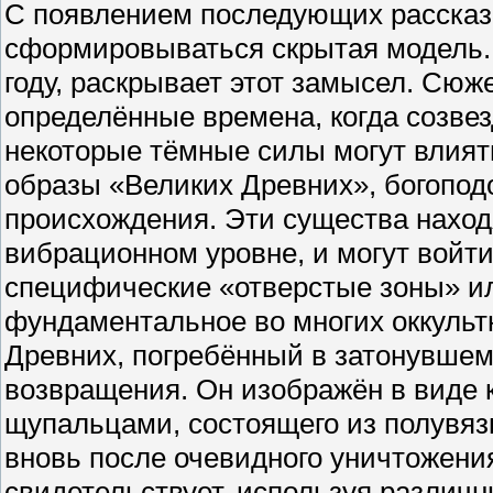
С появлением последующих рассказо
сформировываться скрытая модель. 
году, раскрывает этот замысел. Сюже
определённые времена, когда созве
некоторые тёмные силы могут влият
образы «Великих Древних», богопо
происхождения. Эти существа наход
вибрационном уровне, и могут войти
специфические «отверстые зоны» ил
фундаментальное во многих оккульт
Древних, погребённый в затонувшем 
возвращения. Он изображён в виде 
щупальцами, состоящего из полувяз
вновь после очевидного уничтожения
свидетельствует, используя различ