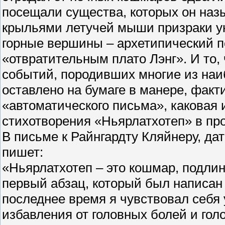
посещали существа, которых он наз
крыльями летучей мыши призраки ун
горные вершины – архетипический пе
«отвратительным плато Лэнг». И то,
событий, породивших многие из наи
оставлено на бумаге в манере, фак
«автоматического письма», каковая 
стихотворения «Ньярлатхотеп» в про
В письме к Райнгардту Кляйнеру, да
пишет:
«Ньярлатхотеп – это кошмар, подли
первый абзац, который был написан 
последнее время я чувствовал себя
избавления от головных болей и гол