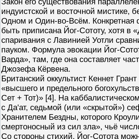
Закон его существования параллеле
индуистской и восточной мистике, б
Одном и Один-во-Всём. Конкретная 
быть приписана Йог-Сототу, хотя в 
спаривания с Лавинией Уотли сравн
пауком. Формула эвокации Йог-Сото
Варда», там, где она составляет ча
Джозефа Кёрвена.
Британский оккультист Кеннет Грант
«высшего и предельного богохульств
Сет + Тот)» [4]. На каббалистическ
с Да'ат, седьмой (или «скрытой») с
Хранителем Бездны, которого Кроул
смертоносный из сил зла», чьё числ
Со стороны стихий, Йог-Сотота мож