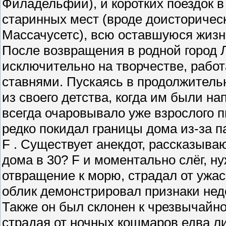
Филадельфии), и коротких поездок в
старинных мест (вроде доисторичес
Массачусетс), всю оставшуюся жизн
После возвращения в родной город 
исключительно на творчестве, рабо
ставнями. Пускаясь в продолжитель
из своего детства, когда им были на
всегда очаровывало уже взрослого 
редко покидал границы дома из-за п
F . Существует анекдот, рассказыва
дома в 30? F и моментально слёг, н
отвращение к морю, страдал от ужас
облик демонстрировал признаки нед
Также он был склонен к чрезвычайн
страдая от ночных кошмаров едва ли 