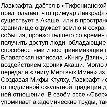
Лавкрафта, даётся в «Тифонианской
предполагает, что гримуар Лавкраф
существует в Акаше, или в простран
хранилище окружает землю и сохраня
события, произошедшего со времён 
получить доступ люди, обладающие
способностями и воспринимающие п
Блаватская написала «Книгу Дзян», 
воздействием хроник Акаши. Могло л
передали «Книгу Мёртвых Имён» из 
Создавая Мифы Ктулху, Лавкрафт ис
от подлинной оккультной традиции 
ней отношение. В своём эссе «Свер
упоминает академические труды, так