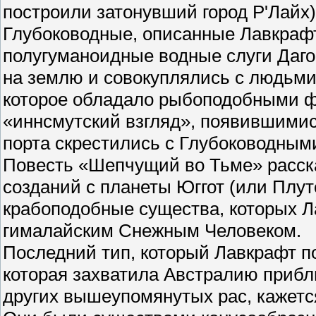
построили затонувший город Р'Лайх)
Глубоководные, описанные Лавкрафт
полугуманоидные водные слуги Даг
на землю и совокуплялись с людьми
которое обладало рыбоподобными ф
«иннсмутский взгляд», появившимися
порта скрестились с Глубоководным
Повесть «Шепчущий во Тьме» расска
созданий с планеты Юггот (или Плут
крабоподобные существа, которых Л
гималайским Снежным Человеком.
Последний тип, который Лавкрафт п
которая захватила Австралию прибли
других вышеупомянутых рас, кажется