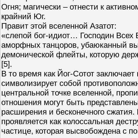
Огня; магически – отнести к активн
крайний Юг.
Правит этой вселенной Азатот:
«слепой бог-идиот… Господин Всех 
аморфных танцоров, убаюканный вы
демонической флейты, которую держ
[5].
В то время как Йог-Сотот заключает 
символизирует собой противоположн
центральной точке вселенной, проп
отношения могут быть представлены
расширения и бесконечного сжатия.
проявляется как колоссальная дестр
частице, которая высвобождена с п