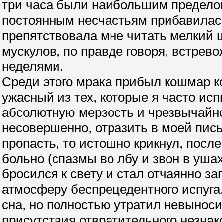
три часа были наибольшим предел
постоянным несчастьям прибавилась
препятствовала мне читать мелкий 
мускулов, по правде говоря, встрев
неделями.
Среди этого мрака прибыл кошмар 
ужасный из тех, которые я часто ис
абсолютную мерзость и чрезвычайно
несовершенно, отразить в моей пис
пропасть, то истошно крикнул, посл
больно (спазмы во лбу и звон в ушах
бросился к свету и стал отчаянно з
атмосферу беспрецедентного испуга
сна, но полностью утратил невынос
присутствия отвратительного незнако