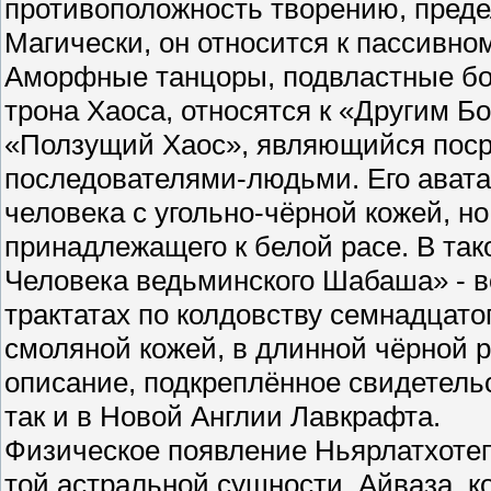
противоположность творению, преде
Магически, он относится к пассивном
Аморфные танцоры, подвластные бог
трона Хаоса, относятся к «Другим Б
«Ползущий Хаос», являющийся поср
последователями-людьми. Его аватар
человека с угольно-чёрной кожей, н
принадлежащего к белой расе. В так
Человека ведьминского Шабаша» - в
трактатах по колдовству семнадцато
смоляной кожей, в длинной чёрной 
описание, подкреплённое свидетель
так и в Новой Англии Лавкрафта.
Физическое появление Ньярлатхотеп
той астральной сущности, Айваза, к