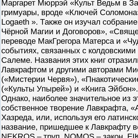
Маргарет Мюррэй «Культ Ведьм в За
гримуары, вроде «Ключей Соломона»,
Logaeth ». Также он изучал собрание
Чёрной Магии и Договоров», «Свящ
переводе МакГрегора Матерса и «Чу
событиях, связанных с колдовскими
Салеме. Названия этих книг отразил
Лавкрафтом и другими авторами Мифо
(«Мистерии Червя»), «Пнакотические 
(«Культы Упырей») и «Книга Эйбон».
Однако, наиболее значительное из
собственное творение Лавкрафта, «
Хазреда, или, используя его латинс
название, пришедшее к Лавкрафту во
NEKROS – труп, NOMOS – закон, EI