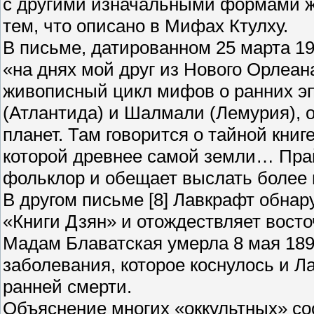
с другими изначальными формами ж
тем, что описано в Мифах Ктулху.
В письме, датированном 25 марта 19
«на днях мой друг из Нового Орле
живописный цикл мифов о ранних эп
(Атлантида) и Шалмали (Лемурия), 
планет. Там говорится о тайной книг
которой древнее самой земли… Прай
фольклор и обещает выслать более 
В другом письме [8] Лавкрафт обнар
«Книги Дзян» и отождествляет вост
Мадам Блаватская умерла 8 мая 1891
заболевания, которое коснулось и Л
ранней смерти.
Объяснение многих «оккультных» со