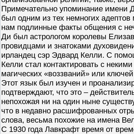
Примечательно упоминание имени Ди
был одним из тех немногих адептов 
нам подлинные факты общения с не
Ди был астрологом королевы Елизав
провидцами и знатоками духовидени
ирландец сэр Эдвард Келли. С помо
Келли стал контактировать с неким
магических «воззваний» или ключей
Этот язык был изучен и проанализи
подтверждают, что это – действите
непохожая ни на один ныне существ
что в недавно расшифрованных отр
слова, весьма похожие на имена Ве
С 1930 года Лавкрафт время от време