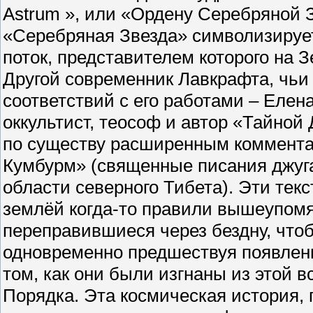
Astrum », или «Ордену Серебряной З
«Серебряная Звезда» символизирует
поток, представителем которого на 
Другой современник Лавкрафта, чьи 
соответствий с его работами – Елен
оккультист, теософ и автор «Тайной
по существу расширенным коммента
Кумбурм» (священные писания джуг
области северного Тибета). Эти тек
землёй когда-то правили вышеупомя
переправившиеся через бездну, чтоб
одновременно предшествуя появлени
том, как они были изгнаны из этой 
Порядка. Эта космическая история