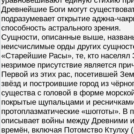
Древнейшие Боги могут существоват
подразумевает открытие аджна-чакр
способность астрального зрения.
Сущности, описанные выше, названы
неисчислимые орды других сущносте
«Старейшие Расы», те, кто населял
незримое присутствие является при
Первой из этих рас, посетившей Зе
звёзд и построившие город из чёрно
существа с головой в форме морско
покрытые щупальцами и ресничками.
протоплазматические «шогготы». В 
описывает войны между Древними и
времён, включая Потомство Ктулху (