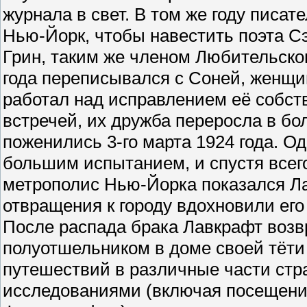
журнала в свет. В том же году писа
Нью-Йорк, чтобы навестить поэта С
Грин, таким же членом Любительског
года переписывался с Соней, женщин
работал над исправлением её собст
встречей, их дружба переросла в бо
поженились 3-го марта 1924 года. О
большим испытанием, и спустя всего
метрополис Нью-Йорка показался Л
отвращения к городу вдохновили его
После распада брака Лавкрафт возв
полуотшельником в доме своей тёт
путешествий в различные части стр
исследованиями (включая посещение