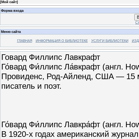
[
Мой сайт
]
Форма входа
В
Ст
Меню сайта
ГЛАВНАЯ
ИНФОРМАЦИЯ О БИБЛИОТЕКЕ
УСЛУГИ БИБЛИОТЕКИ
ИЗД
Говард Филлипс Лавкрафт
Го́вард Фи́ллипс Ла́вкрафт (англ. Howa
Провиденс, Род-Айленд, США — 15 м
писатель и поэт.
Го́вард Фи́ллипс Лавкра́фт (англ. Howa
В 1920-х годах американский журнал