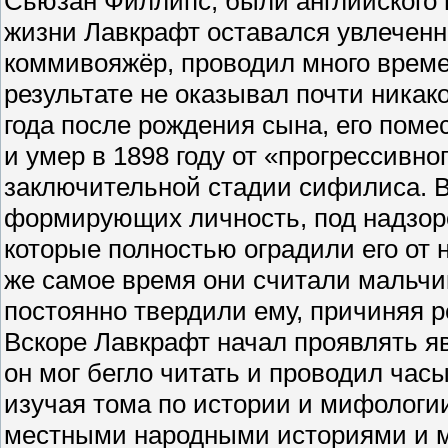
Сьюзан Филлипс, были английского 
жизни Лавкрафт оставался увлечен
коммивояжёр, проводил много време
результате не оказывал почти никак
года после рождения сына, его поме
и умер в 1898 году от «прогрессивн
заключительной стадии сифилиса. В 
формирующих личность, под надзоро
которые полностью оградили его от н
же самое время они считали мальчи
постоянно твердили ему, причиняя 
Вскоре Лавкрафт начал проявлять яв
он мог бегло читать и проводил час
изучая тома по истории и мифологии
местными народными историями и м