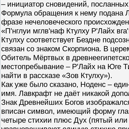
– инициатор сновидений, посланных 
Формула обращения к нему подана 
фразе нечеловеческого происхождени
«П'нглуи мглв'наф Ктулху Р'Лайх вга'
Ктулху соответствует Бездне подсоз
связан со знаком Скорпиона. В цере
Обитель Мёртвых в древнеегипетской
местопребывание – Р'Лайх на Юге Т
найти в рассказе «Зов Ктулху»).
Как уже было сказано, Ноденс – ед
имя. Лавкрафт не даёт никакой доп
Знак Древнейших Богов изображался
вписан символ, имеющий форму гла
четыре стихии плюс Дух (пятый или
уравновешивают единую стихию прир