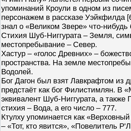
упоминаний Кроули в одном из пис
персонажем в рассказе Уэйкфилда [
знал о «Великом Звере» что-нибудь 
Стихия Шуб-Ниггурата – Земля, сим
местопребывание – Север.
Хастур – «голос Древних» – божеств
пространства. На земле местопребыв
Водолей.
Бог Дагон был взят Лавкрафтом из д
предстаёт как бог Филистимлян. В 
эквивалент Шуб-Ниггурата, а также 
стихия – Вода, а его число – 777.
Ктулху упоминается как «Верховный
– «Тот, кто явится», «Повелитель Р