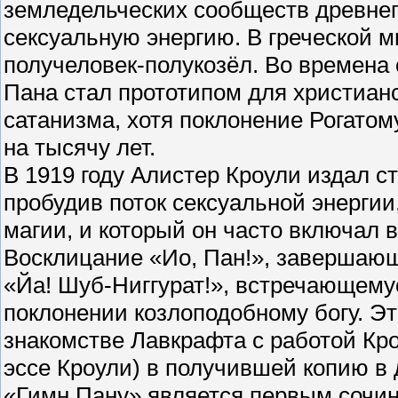
земледельческих сообществ древне
сексуальную энергию. В греческой м
получеловек-полукозёл. Во времена 
Пана стал прототипом для христианс
сатанизма, хотя поклонение Рогатом
на тысячу лет.
В 1919 году Алистер Кроули издал с
пробудив поток сексуальной энергии
магии, и который он часто включал 
Восклицание «Ио, Пан!», завершающ
«Йа! Шуб-Ниггурат!», встречающемус
поклонении козлоподобному богу. Эт
знакомстве Лавкрафта с работой Кро
эссе Кроули) в получившей копию в 
«Гимн Пану» является первым сочин