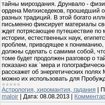
тайны мироздания. Друнвало - физи
ордена Мелхиседеков, прошедший о
разных традиций. В этой богато ил
письменно фиксирует материалы св
ждет потрясающее путешествие по 
истории, естественных наук, египет
проблем, приводящее к пониманию, п
должны сделать с самими собой, чт
томе будет продолжен разговор о та
показано как `мера и голографическ
расскажет об энергетических полях М
можно их использовать для Пробуж
Астрология, хиромантия, гадания
|
П
maloir
|
Дата:
08.08.2013
|
Комментар