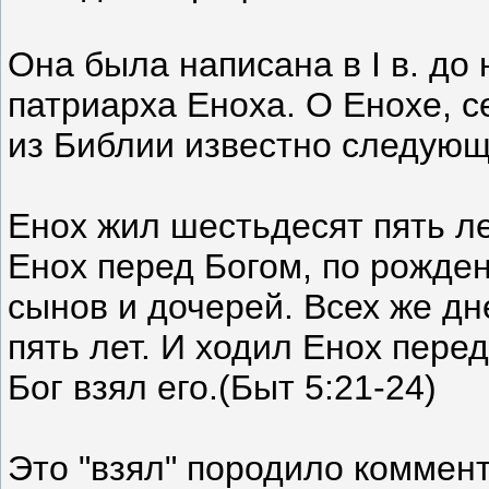
Она была написана в I в. до 
патpиаpха Еноха. О Енохе, с
из Библии известно следyющ
Енох жил шестьдесят пять л
Енох пеpед Богом, по pожде
сынов и дочеpей. Всех же д
пять лет. И ходил Енох пеpед
Бог взял его.(Быт 5:21-24)
Это "взял" поpодило коммен