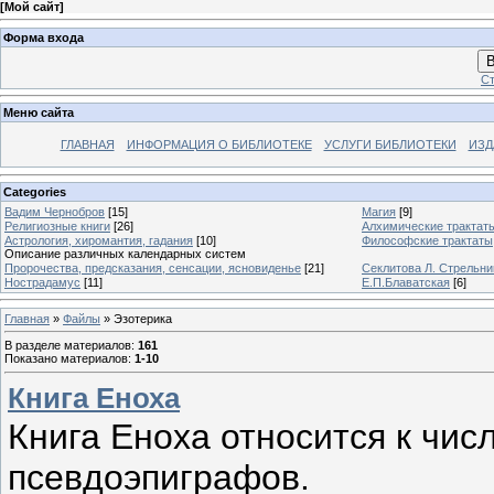
[
Мой сайт
]
Форма входа
В
Ст
Меню сайта
ГЛАВНАЯ
ИНФОРМАЦИЯ О БИБЛИОТЕКЕ
УСЛУГИ БИБЛИОТЕКИ
ИЗД
Categories
Вадим Чернобров
[15]
Магия
[9]
Религиозные книги
[26]
Алхимические трактат
Астрология, хиромантия, гадания
[10]
Философские трактаты
Описание различных календарных систем
Пророчества, предсказания, сенсации, ясновиденье
[21]
Секлитова Л. Стрельни
Нострадамус
[11]
Е.П.Блаватская
[6]
Главная
»
Файлы
» Эзотерика
В разделе материалов
:
161
Показано материалов
:
1-10
Книга Еноха
Книга Еноха относится к чис
псевдоэпигpафов.