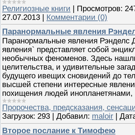
Религиозные книги
|
Просмотров:
24
27.07.2013
|
Комментарии (0)
Паранормальные явления Рэнде
Паранормальные явления Рэнделс 
явления` представляет собой энци
необычных феноменов. Здесь нашли
целительства, и удивительные загад
будущего ивещих сновидений до теле
высшей степени интересные явления
похищения людей инопланетянами, с
Пророчества, предсказания, сенсац
Загрузок:
293
|
Добавил:
maloir
|
Дат
Второе послание к Тимофею