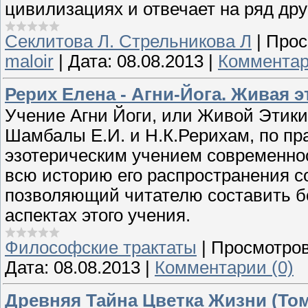
цивилизациях и отвечает на ряд др
Секлитова Л. Стрельникова Л
|
Прос
maloir
|
Дата:
08.08.2013
|
Комментар
Рерих Елена - Агни-Йога. Живая э
Учение Агни Йоги, или Живой Этик
Шамбалы Е.И. и Н.К.Рерихам, по п
эзотерическим учением современнос
всю историю его распространения 
позволяющий читателю составить б
аспектах этого учения.
Философские трактаты
|
Просмотров
Дата:
08.08.2013
|
Комментарии (0)
Древняя Тайна Цветка Жизни (Том