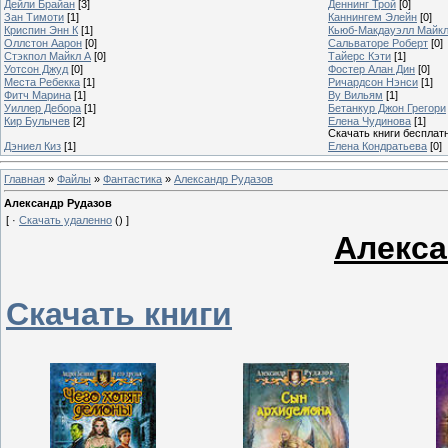
Дейли Брайан
[3]
Деннинг Трой
[0]
Зан Тимоти
[1]
Каннингем Элейн
[0]
Криспин Энн К
[1]
Кьюб-Макдауэлл Майк
Оллстон Аарон
[0]
Сальваторе Роберт
[0]
Стэкпол Майкл А
[0]
Тайерс Кэти
[1]
Уотсон Джуд
[0]
Фостер Алан Дин
[0]
Места Ребекка
[1]
Ричардсон Нэнси
[1]
Фитч Марина
[1]
Ву Вильям
[1]
Уиллер Дебора
[1]
Бетанкур Джон Грегори
Кир Булычев
[2]
Елена Чудинова
[1]
Скачать книги бесплат
Дэниел Киз
[1]
Елена Кондратьева
[0]
Главная
»
Файлы
»
Фантастика
»
Александр Рудазов
Александр Рудазов
[ ·
Скачать удаленно
() ]
Алекса
Скачать книги