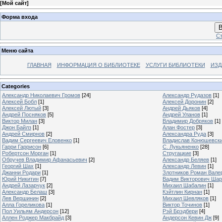
[
Мой сайт
]
Форма входа
В
Ст
Меню сайта
ГЛАВНАЯ
ИНФОРМАЦИЯ О БИБЛИОТЕКЕ
УСЛУГИ БИБЛИОТЕКИ
ИЗД
Categories
Александр Николаевич Громов
[24]
Александр Рудазов
[1]
Алексей Бобл
[1]
Алексей Доронин
[2]
Алексей Лютый
[3]
Андрей Дьяков
[4]
Андрей Посняков
[5]
Андрей Уланов
[1]
Виктор Милан
[3]
Владимир Добряков
[1]
Джон Байлз
[1]
Алан Фостер
[3]
Андрей Смирнов
[2]
Александра Руда
[3]
Вадим Сергеевич Еловенко
[1]
Владислав Конюшевск
Гарри Гаррисон
[6]
С. Лукьяненко
[28]
Робертсон Морган
[1]
Стругацкие
[3]
Обручев Владимир Афанасьевич
[2]
Александр Беляев
[1]
Георгий Шах
[1]
Александр Левин
[1]
Джанни Родари
[1]
Злотников Роман Вале
Юрий Никитин
[7]
Вадим Викторович Шар
Андрей Лазарчук
[2]
Михаил Шабалин
[1]
Александр Белаш
[3]
Кэйтлин Кирнан
[1]
Лев Вершинин
[2]
Михаил Шевляков
[1]
Алла Гореликова
[1]
Виктор Точинов
[1]
Пол Уильям Андерсон
[12]
Рэй Брэдбери
[4]
Аллен Роджер Макбрайд
[3]
Андерсон Кевин Дж
[9]