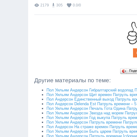
2179
305
0.0
/
0
Поде
Другие материалы по теме:
Пол Уильям Андерсон Гибралтарский водопад П
Пол Уильям Андерсон Щит времен Патруль вре
Пол Андерсон Единственный выход Патруль вр
Пол Андерсон Delenda Est Патруль времени – 5
Пол Уильям Андерсон Печаль Гота Одина Патру
Пол Уильям Андерсон Звезда над морем Патрул
Пол Уильям Андерсон Год выкупа Патруль врем
Пол Уильям Андерсон Патруль времени Патруль
Пол Андерсон На страже времен Патруль врем
Пол Уильям Андерсон Быть царем Патруль вре
Пол Уильям Андерсон Патруль времени [сборни