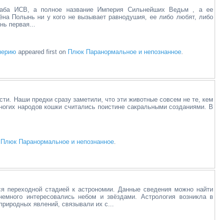
таба ИСВ, а полное название Империя Сильнейших Ведьм , а ее
ёна Полынь ни у кого не вызывает равнодушия, ее либо любят, либо
ь первая...
перию
appeared first on
Плюк Паранормальное и непознанное
.
ти. Наши предки сразу заметили, что эти животные совсем не те, кем
многих народов кошки считались поистине сакральными созданиями. В
n
Плюк Паранормальное и непознанное
.
я переходной стадией к астрономии. Данные сведения можно найти
немного интересовались небом и звёздами. Астрология возникла в
природных явлений, связывали их с...