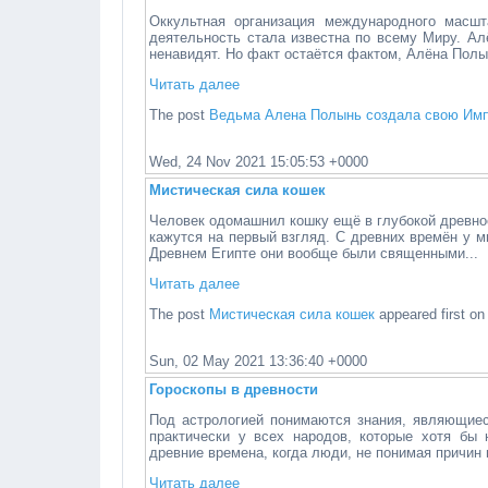
Оккультная организация международного масш
деятельность стала известна по всему Миру. Ал
ненавидят. Но факт остаётся фактом, Алёна Полын
Читать далее
The post
Ведьма Алена Полынь создала свою Им
Wed, 24 Nov 2021 15:05:53 +0000
Мистическая сила кошек
Человек одомашнил кошку ещё в глубокой древнос
кажутся на первый взгляд. С древних времён у 
Древнем Египте они вообще были священными...
Читать далее
The post
Мистическая сила кошек
appeared first o
Sun, 02 May 2021 13:36:40 +0000
Гороскопы в древности
Под астрологией понимаются знания, являющиес
практически у всех народов, которые хотя бы 
древние времена, когда люди, не понимая причин 
Читать далее