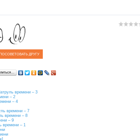
литься…
атруль времени – 3
мени – 2
емени – 4
ль времени – 7
ь времени – 8
ени – 9
 времени – 1
ени
мени
к]