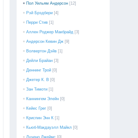
Пол Уильям Андерсон
[12]
Рэй Брэдбери
[4]
Перри Стив
[1]
Аллен Роджер Макбрайд
[3]
Андерсон Кевин Дж
[9]
Волвертон Дэйв
[1]
Дейли Брайан
[3]
Деннинг Трой
[0]
Джетер К. В
[0]
Зан Тимоти
[1]
Каннингем Элейн
[0]
Кейес Грег
[0]
Криспин Энн К
[1]
Кьюб-Макдауэлл Майкл
[0]
Лучено Джеймс
[0]