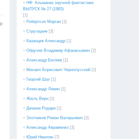
НФ: Альманах научной фантастики.
ВЫПУСК № 27 (1983)
[1]
Робертсон Морган
[1]
Стругацкие
[3]
Казанцев Александр
[1]
Обручев Владимир Афанасьевич
[2]
Александр Беляев
[1]
Михаил Борисович Чернолусский
[1]
Георгий Шах
[1]
Александр Левин
[1]
Жюль Верн
[1]
Джанни Родари
[1]
Злотников Роман Валерьевич
[2]
Александр Авраменко
[3]
Юрий Никитин
[7]