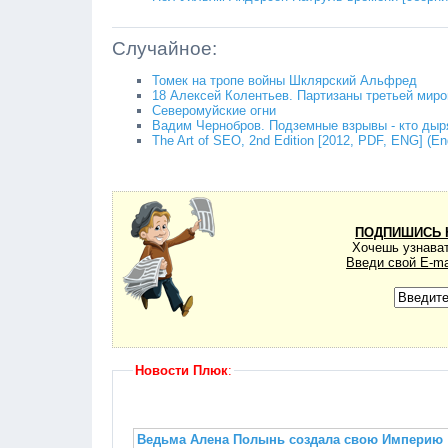
Случайное:
Томек на тропе войны Шклярский Альфред
18 Алексей Колентьев. Партизаны третьей миро
Северомуйс­кие огни
Вадим Чернобров. Подземные взрывы - кто дыр
The Art of SEO, 2nd Edition [2012, PDF, ENG] (Enge
ПОДПИШИСЬ 
Хочешь узнават
Введи свой E-ma
Новости Плюк
:
Ведьма Алена Полынь создала свою Империю