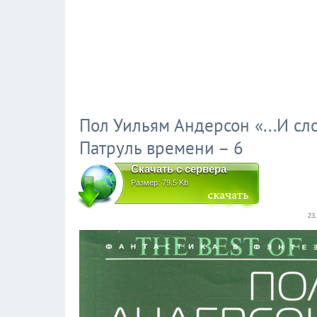
Пол Уильям Андерсон «...И сло
Патруль времени – 6
Скачать с сервера
Размер: 79.5 Kb
23