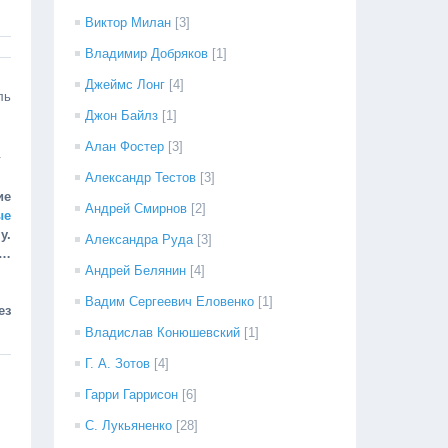
Виктор Милан
[3]
Владимир Добряков
[1]
Джеймс Лонг
[4]
ль
Джон Байлз
[1]
Алан Фостер
[3]
.
Александр Тестов
[3]
ие
Андрей Смирнов
[2]
ые
у.
Александра Руда
[3]
ц…
Андрей Белянин
[4]
Вадим Сергеевич Еловенко
[1]
ез
Владислав Конюшевский
[1]
Г. А. Зотов
[4]
Гарри Гаррисон
[6]
,
С. Лукьяненко
[28]