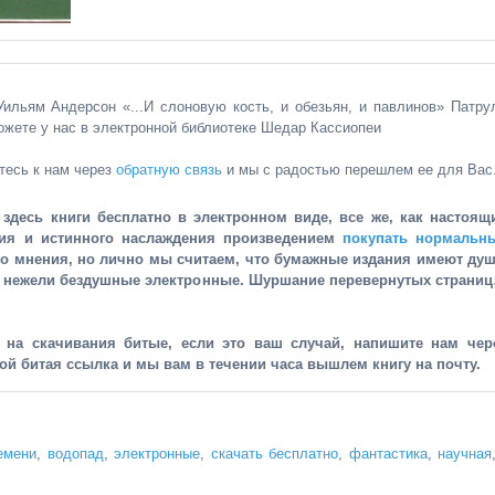
 Уильям Андерсон «...И слоновую кость, и обезьян, и павлинов» Патру
жете у нас в электронной библиотеке Шедар Кассиопеи
тесь к нам через
обратную связь
и мы с радостью перешлем ее для Вас
здесь книги бесплатно в электронном виде, все же, как настоящ
ния и истинного наслаждения произведением
покупать нормальн
го мнения, но лично мы считаем, что бумажные издания имеют душ
, нежели бездушные электронные. Шуршание перевернутых страни
и на скачивания битые, если это ваш случай, напишите нам чер
рой битая ссылка и мы вам в течении часа вышлем книгу на почту.
емени
,
водопад
,
электронные
,
скачать бесплатно
,
фантастика
,
научная