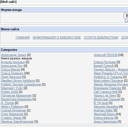
[
Мой сайт
]
Форма входа
В
Ст
Меню сайта
ГЛАВНАЯ
ИНФОРМАЦИЯ О БИБЛИОТЕКЕ
УСЛУГИ БИБЛИОТЕКИ
ИЗД
Categories
Александр Зорич
[2]
Алексей ПЕХОВ
[18]
Книги разных жанров
Бульба Наталья
[2]
Елена Петрова
[2]
Александр Рау
[2]
Бадей Сергей
[3]
Ольга Мяхар
[4]
Гордон Диксон - Драко
Ольга Громыко
[26]
Джон Рональд Руэл То
Лорд Дансени
[1]
Роберта Э. Говарда
[1]
Джеймс Брэнч Кейбелл
[1]
Кристофер Паолини
[1]
Роберт Энтони Сальваторе
[1]
Джоан Джоанна Роулинг
Маргарет Уэйс
[2]
Владимир Павелко
[1]
Робин Хобб
[1]
Гай Гэвриэл Кей
[1]
Патрисии Маккиллип
[1]
Чарльз де Линт
[1]
Валентина Комарова
[1]
Вячеслав Грацкий
[1]
А. Попов
[2]
В. Пучков
[1]
Фейст Раймонд
[3]
Джозеф Дилейни
[4]
Сергей Игоничев
[1]
Rokhan Rider
[1]
Олег Маркелов
[1]
Дмитрий Емец
[14]
Стивен Эриан
[1]
Елена Кароль
[1]
Милена Завойчинская
[1]
Анна Гаврилова
[1]