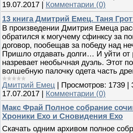
19.07.2017
|
Комментарии (0)
13 книга Дмитрий Емец. Таня Гр
В произведении Дмитрия Емеца рас
обратился к могучему сфинксу за 
договор, пообещав за победу над не
Пришло отдавать долги… И уйти от р
назревает необычная дуэль. Этот по
волшебную палочку одета часть др
Дмитрий Емец
|
Просмотров:
1739
|
17.07.2017
|
Комментарии (0)
Макс Фрай Полное собрание сочи
Хроники Ехо и Сновидения Ехо
Скачать одним архивом полное собр