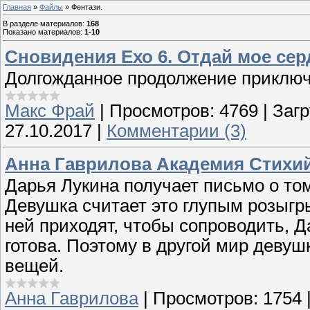
Главная
»
Файлы
» Фентази.
В разделе материалов
:
168
Показано материалов
:
1-10
Сновидения Ехо 6. Отдай мое сер
Долгожданное продолжение приключ
Макс Фрай
|
Просмотров:
4769
|
Загр
27.10.2017
|
Комментарии (3)
Анна Гаврилова Академия Стихи
Дарья Лукина получает письмо о то
Девушка считает это глупым розыгр
ней приходят, чтобы сопроводить, 
готова. Поэтому в другой мир девуш
вещей.
Анна Гаврилова
|
Просмотров:
1754