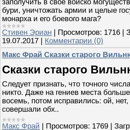
заполучить в свое войско могуществ
бури, уничтожать армии и целые гос
монарха и его боевого мага?
Стивен Эриан
|
Просмотров:
1716
|
З
19.07.2017
|
Комментарии (0)
Макс Фрай Сказки старого Вильню
Сказки старого Вильн
Следует признать, что точного числ
никто. Даже на гениев места больше
восемь, потом исправились: ой, нет,
совершали обх..
Макс Фрай
|
Просмотров:
1769
|
Загр