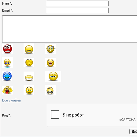
Имя *:
Email *:
Все смайлы
Код *: