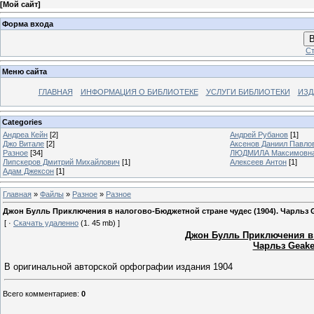
[
Мой сайт
]
Форма входа
В
Ст
Меню сайта
ГЛАВНАЯ
ИНФОРМАЦИЯ О БИБЛИОТЕКЕ
УСЛУГИ БИБЛИОТЕКИ
ИЗД
Categories
Андреа Кейн
[2]
Андрей Рубанов
[1]
Джо Витале
[2]
Аксенов Даниил Павло
Разное
[34]
ЛЮДМИЛА Максимовн
Липскеров Дмитрий Михайлович
[1]
Алексеев Антон
[1]
Адам Джексон
[1]
Главная
»
Файлы
»
Разное
»
Разное
Джон Булль Приключения в налогово-Бюджетной стране чудес (1904). Чарльз G
[ ·
Скачать удаленно
(1. 45 mb) ]
Джон Булль Приключения в 
Чарльз Geake
В оригинальной авторской орфографии издания 1904
Всего комментариев
:
0