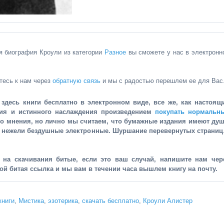
ая биография Кроули из категории
Разное
вы сможете у нас в электронн
тесь к нам через
обратную связь
и мы с радостью перешлем ее для Вас
здесь книги бесплатно в электронном виде, все же, как настоящ
ния и истинного наслаждения произведением
покупать нормальн
го мнения, но лично мы считаем, что бумажные издания имеют душ
, нежели бездушные электронные. Шуршание перевернутых страни
и на скачивания битые, если это ваш случай, напишите нам чер
рой битая ссылка и мы вам в течении часа вышлем книгу на почту.
книги
,
Мистика
,
эзотерика
,
скачать бесплатно
,
Кроули Алистер