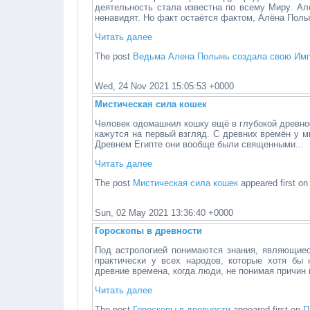
деятельность стала известна по всему Миру. Ал
ненавидят. Но факт остаётся фактом, Алёна Полын
Читать далее
The post
Ведьма Алена Полынь создала свою Им
Wed, 24 Nov 2021 15:05:53 +0000
Мистическая сила кошек
Человек одомашнил кошку ещё в глубокой древнос
кажутся на первый взгляд. С древних времён у 
Древнем Египте они вообще были священными...
Читать далее
The post
Мистическая сила кошек
appeared first o
Sun, 02 May 2021 13:36:40 +0000
Гороскопы в древности
Под астрологией понимаются знания, являющиес
практически у всех народов, которые хотя бы 
древние времена, когда люди, не понимая причин 
Читать далее
The post
Гороскопы в древности
appeared first on
П