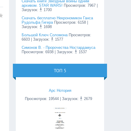
Cкачать книги Звёздныи войны одним
архивом. STAR WARS!
Просмотров
:
7967
|
Загрузок:
1700
Скачать бесплатно Некрономикон Ганса
Рудольфа Гигера
Просмотров
:
6158
|
Загрузок:
1698
Большой Ключ Соломона
Просмотров
:
6603
| Загрузок:
1577
Симонов В. - Пророчества Ностардамуса
Просмотров
:
6938
| Загрузок:
1537
ТОП 5
Арс Нотория
Просмотров
:
19544
| Загрузок:
2679