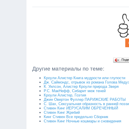
Поде
Другие материалы по теме:
Кроули Алистер Книга мудрости или глупости
Дж. Саймондс, отрывок из романа Голова Меду
К. Уилсон, Алистер Кроули природа Зверя
Р.С. МакНефф, Сибарит меж теней
Кроули Алистер, Гоэтия
Джин Овертон Фуллер ПАРИЖСКИЕ РАБОТЫ
С. Шах, Сексуальная образность в ранней поэз
Стивен Кинг ИЕРУСАЛИМ ОБРЕЧЕННЫЙ
Стивен Кинг Жребий
Кинг Стивен Все предельно Сборник
Стивен Кинг Ночные кошмары и сновидения