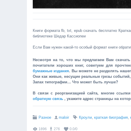
Книги формата fb, txt, epub скачать бесплатно Кратк
библиотеке Шедар Кассиопеи
Если Вам нужен какой-то особый формат книги обрати
Несмотря на то, что мы предлагаем Вам скачать 
почитатели хороших книг, советуем для прочте
бумажные издания
. Вы можете не разделять наше
Они как живые, несущие реальные грезы событий
Запах типографии… Что может быть лучше?
В связи с реорганизацией сайта, многие ссылк
обратную связь
, укажите адрес страницы на кото
Разное
maloir
Кроули
,
краткая биография
,
1896
276
0.0
/
0