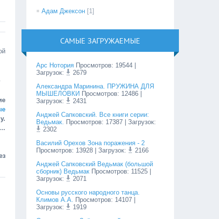
Адам Джексон
[1]
САМЫЕ ЗАГРУЖАЕМЫЕ
ой
Арс Нотория
Просмотров
:
19544
|
Загрузок:
2679
.
Александра Маринина. ПРУЖИНА ДЛЯ
МЫШЕЛОВКИ
Просмотров
:
12486
|
ие
Загрузок:
2431
ые
Анджей Сапковский. Все книги серии:
у.
Ведьмак.
Просмотров
:
17387
| Загрузок:
ц…
2302
Василий Орехов Зона поражения - 2
Просмотров
:
13928
| Загрузок:
2166
ез
Анджей Сапковский Ведьмак (большой
сборник) Ведьмак
Просмотров
:
11525
|
Загрузок:
2071
Основы русского народного танца.
Климов А.А.
Просмотров
:
14107
|
Загрузок:
1919