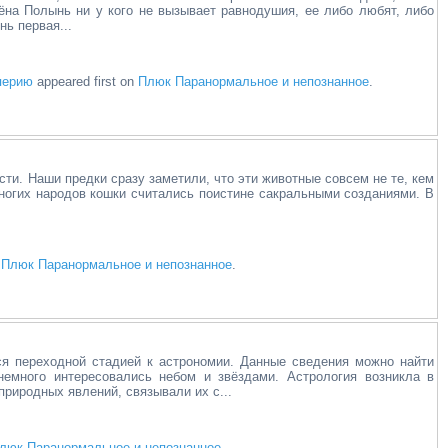
ёна Полынь ни у кого не вызывает равнодушия, ее либо любят, либо
ь первая...
перию
appeared first on
Плюк Паранормальное и непознанное
.
ти. Наши предки сразу заметили, что эти животные совсем не те, кем
многих народов кошки считались поистине сакральными созданиями. В
n
Плюк Паранормальное и непознанное
.
я переходной стадией к астрономии. Данные сведения можно найти
немного интересовались небом и звёздами. Астрология возникла в
природных явлений, связывали их с...
люк Паранормальное и непознанное
.