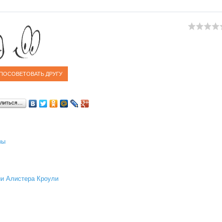
литься…
зы
ии Алистера Кроули