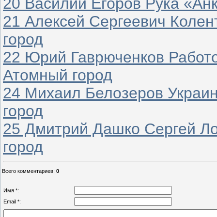
20 Василий Егоров Рука «Ан
21 Алексей Сергеевич Колен
город
22 Юрий Гаврюченков Работо
Атомный город
24 Михаил Белозеров Украин
город
25 Дмитрий Дашко Сергей Ло
город
Всего комментариев
:
0
Имя *:
Email *: