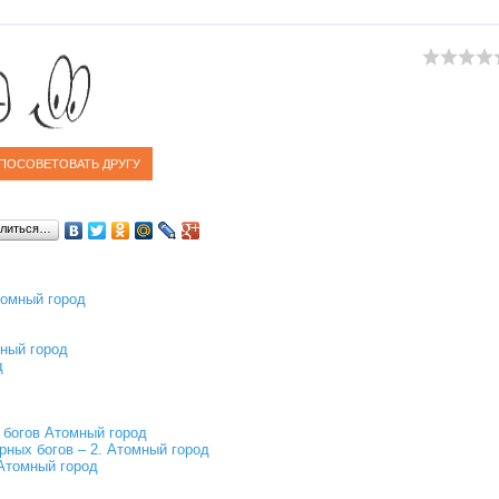
литься…
томный город
мный город
д
 богов Атомный город
рных богов – 2. Атомный город
Атомный город