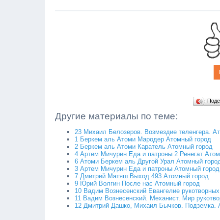
Поде
Другие материалы по теме:
23 Михаил Белозеров. Возмездие теленгера. А
1 Беркем аль Атоми Мародер Атомный город
2 Беркем аль Атоми Каратель Атомный город
4 Артем Мичурин Еда и патроны 2 Ренегат Ато
6 Атоми Беркем аль Другой Урал Атомный горо
3 Артем Мичурин Еда и патроны Атомный город
7 Дмитрий Матяш Выход 493 Атомный город
9 Юрий Волгин После нас Атомный город
10 Вадим Вознесенский Евангелие рукотворных
11 Вадим Вознесенский. Механист. Мир рукотво
12 Дмитрий Дашко, Михаил Бычков. Подземка. 