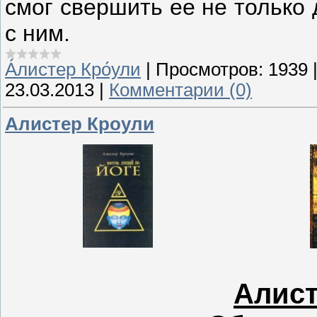
смог свершить ее не только д
с ним.
А́листер Кро́ули
|
Просмотров:
1939
23.03.2013
|
Комментарии (0)
Алистер Кроули
Алист