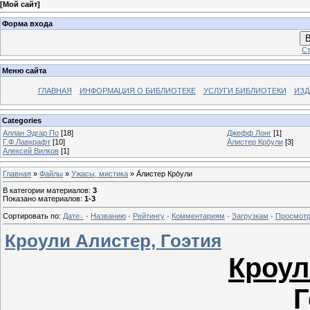
[
Мой сайт
]
Форма входа
В
Ст
Меню сайта
ГЛАВНАЯ
ИНФОРМАЦИЯ О БИБЛИОТЕКЕ
УСЛУГИ БИБЛИОТЕКИ
ИЗД
Categories
Аллан Эдгар По
[18]
Джефф Лонг
[1]
Г.Ф.Лавкрафт
[10]
А́листер Кро́ули
[3]
Алексей Вилков
[1]
Главная
»
Файлы
»
Ужасы, мистика
» А́листер Кро́ули
В категории материалов
:
3
Показано материалов
:
1-3
Сортировать по
:
Дате
·
Названию
·
Рейтингу
·
Комментариям
·
Загрузкам
·
Просмот
Кроули Алистер, Гоэтия
Кроул
Г