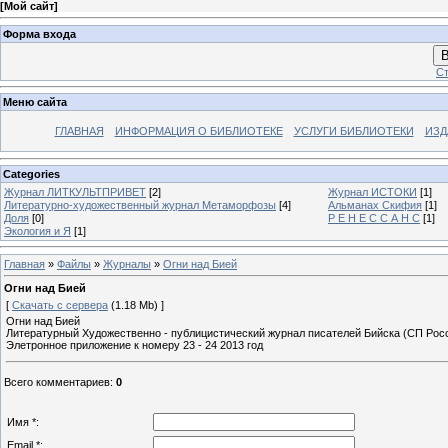
[
Мой сайт
]
Форма входа
В
Ст
Меню сайта
ГЛАВНАЯ
ИНФОРМАЦИЯ О БИБЛИОТЕКЕ
УСЛУГИ БИБЛИОТЕКИ
ИЗД
Categories
Журнал ЛИТКУЛЬТПРИВЕТ
[2]
Журнал ИСТОКИ
[1]
Литературно-художественный журнал Mетаморфозы
[4]
Альманах Скифия
[1]
Доля
[0]
Р Е Н Е С С А Н С
[1]
Экология и Я
[1]
Главная
»
Файлы
»
Журналы
»
Огни над Бией
Огни над Бией
[
Скачать с сервера
(1.18 Mb) ]
Огни над Бией
Литературный Художественно - публицистический журнал писателей Бийска (СП Росс
Элетронное приложение к номеру 23 - 24 2013 год
Всего комментариев
:
0
Имя *:
Email *: