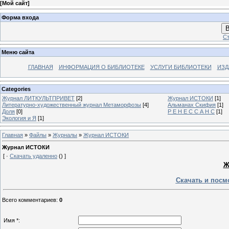
[
Мой сайт
]
Форма входа
В
Ст
Меню сайта
ГЛАВНАЯ
ИНФОРМАЦИЯ О БИБЛИОТЕКЕ
УСЛУГИ БИБЛИОТЕКИ
ИЗД
Categories
Журнал ЛИТКУЛЬТПРИВЕТ
[2]
Журнал ИСТОКИ
[1]
Литературно-художественный журнал Mетаморфозы
[4]
Альманах Скифия
[1]
Доля
[0]
Р Е Н Е С С А Н С
[1]
Экология и Я
[1]
Главная
»
Файлы
»
Журналы
»
Журнал ИСТОКИ
Журнал ИСТОКИ
[ ·
Скачать удаленно
() ]
Ж
Скачать и посм
Всего комментариев
:
0
Имя *: