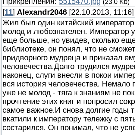
Прикрепления:
5515470.jpg
(23.0 Kb)
[
11
]
Alexandr2046
[22.10.2013, 11:16]
Жил был один китайский император.
молод и любознателен. Император уж
еще больше, но увидев, сколько ещ
библиотеке, он понял, что не сможе
придворного мудреца и приказал ем
человечества.Долго трудился мудрец
наконец, слуги внесли в покои импе
вся история человечества. Немало 
уже не молод - тяга к знаниям не пок
прочтение этих книг и попросил сок
самое важное.И снова долгие годы т
вкатили к императору тележку с пя
состарился. Он понимал, что не успе