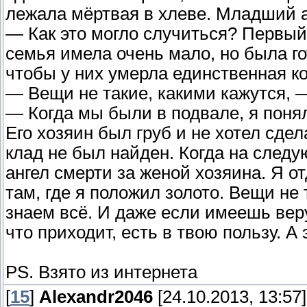
лежала мёртвая в хлеве. Младший а
— Как это могло случиться? Первый 
семья имела очень мало, но была го
чтобы у них умерла единственная к
— Вещи не такие, какими кажутся, 
— Когда мы были в подвале, я понял
Его хозяин был груб и не хотел сде
клад не был найден. Когда на след
ангел смерти за женой хозяина. Я от
там, где я положил золото. Вещи не 
знаем всё. И даже если имеешь веру
что приходит, есть в твою пользу. 
PS. Взято из интернета
[
15
]
Alexandr2046
[24.10.2013, 13:57]