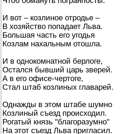
Чтоб обмануть погранпосты.
И вот – козлиное отродье –
В хозяйство попадает Льва.
Большая часть его угодья
Козлам нахальным отошла.
И в однокомнатной берлоге,
Остался бывший царь зверей.
А в его офисе-чертоге,
Стал штаб козлиных главарей.
Однажды в этом штабе шумно
Козлиный съезд происходил.
Рогатый князь "благоразумно"
На этот съезд Льва пригласил.