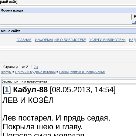
[
Мой сайт
]
Форма входа
В
Ст
Меню сайта
ГЛАВНАЯ
ИНФОРМАЦИЯ О БИБЛИОТЕКЕ
УСЛУГИ БИБЛИОТЕКИ
ИЗД
Страница
1
из
2
1
2
»
Форум
»
Притчи и мудрые истории
»
Басни, притчи и нравоученья
Басни, притчи и нравоученья
[
1
]
Кабул-88
[08.05.2013, 14:54]
ЛЕВ И КОЗЁЛ
Лев постарел. И прядь седая,
Покрыла шею и главу.
Погасла сила молодая,