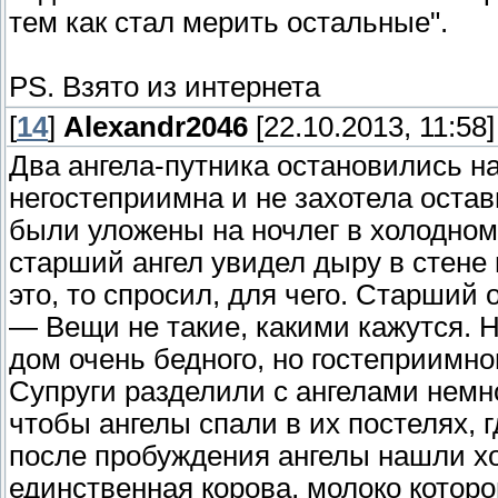
тем как стал мерить остальные".
PS. Взято из интернета
[
14
]
Alexandr2046
[22.10.2013, 11:58]
Два ангела-путника остановились н
негостеприимна и не захотела остави
были уложены на ночлег в холодном
старший ангел увидел дыру в стене 
это, то спросил, для чего. Старший 
— Вещи не такие, какими кажутся. 
дом очень бедного, но гостеприимно
Супруги разделили с ангелами немно
чтобы ангелы спали в их постелях, 
после пробуждения ангелы нашли хо
единственная корова, молоко котор