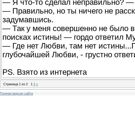
— Я что-то сделал неправильно? —
— Правильно, но ты ничего не расск
задумавшись.
— Так у меня совершенно не было в
поисках истины! — гордо ответил М
— Где нет Любви, там нет истины..
глубочайшей Любви, - грустно ответи
PS. Взято из интернета
Страница
1
из
2
1
2
»
Полная версия сайта