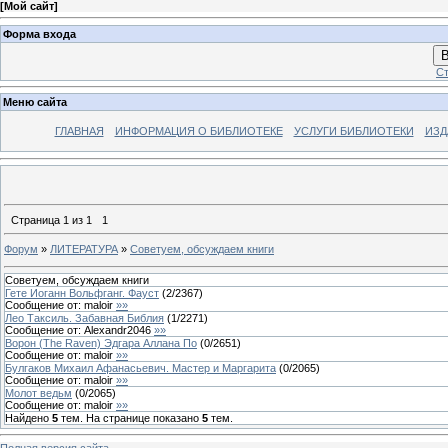
[
Мой сайт
]
Форма входа
В
Ст
Меню сайта
ГЛАВНАЯ
ИНФОРМАЦИЯ О БИБЛИОТЕКЕ
УСЛУГИ БИБЛИОТЕКИ
ИЗД
Страница
1
из
1
1
Форум
»
ЛИТЕРАТУРА
»
Советуем, обсуждаем книги
Советуем, обсуждаем книги
Гете Иоганн Вольфганг. Фауст
(
2
/
2367
)
Сообщение от:
maloir
»»
Лео Таксиль. Забавная Библия
(
1
/
2271
)
Сообщение от:
Alexandr2046
»»
Ворон (The Raven) Эдгара Аллана По
(
0
/
2651
)
Сообщение от:
maloir
»»
Булгаков Михаил Афанасьевич. Мастер и Маргарита
(
0
/
2065
)
Сообщение от:
maloir
»»
Молот ведьм
(
0
/
2065
)
Сообщение от:
maloir
»»
Найдено
5
тем. На странице показано
5
тем.
Полная версия сайта