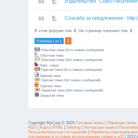
Издательство "Союз Писателей
Спасибо за предложение - http:
В этом форуме тем:
2
. На странице показано тем:
2
.
1
Страница
1
из
1
Обычная тема (Есть новые сообщения)
Обычная тема
Обычная тема (Нет новых сообщений)
Тема - опрос
Горячая тема (Есть новые сообщения)
Важная тема
Горячая тема (Нет новых сообщений)
Горячая тема
Закрытая тема (Нет новых сообщений)
Закрытая тема
Copyright MyCorp © 2026
Гостевая книга
|
Обратная связь
RSS
|
Карта HTML
|
Sitemap
|
Авторские права
|
Политико
Пользовательское соглашение
|
Обработка персональных
соглашение и условия использования сервиса uID
| 2012-