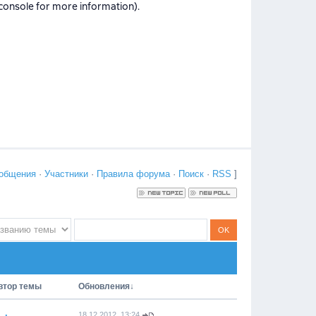
общения
·
Участники
·
Правила форума
·
Поиск
·
RSS
]
втор темы
Обновления
↓
18.12.2012, 13:24