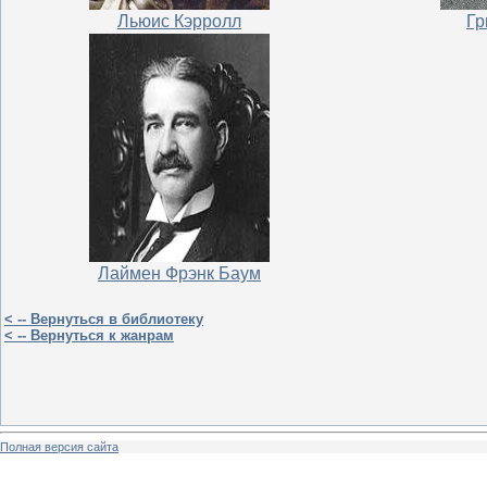
Льюис Кэрролл
Гр
Лаймен Фрэнк Баум
< -- Вернуться в библиотеку
< -- Вернуться к жанрам
Полная версия сайта