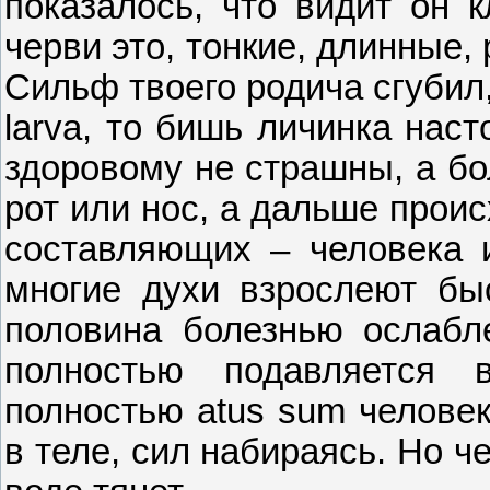
показалось, что видит он к
черви это, тонкие, длинные,
Сильф твоего родича сгубил,
larva, то бишь личинка нас
здоровому не страшны, а бо
рот или нос, а дальше прои
составляющих – человека и
многие духи взрослеют быст
половина болезнью ослабл
полностью подавляется 
полностью atus sum человек
в теле, сил набираясь. Но ч