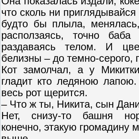
Она показалась издали, коке
что сколь ни приглядывайся
будто бы плыла, менялась,
расползаясь, точно баба
раздаваясь телом. И цве
белизны – до темно-серого, г
Кот замолчал, а у Микитк
гладит кто ледяною лапою.
весь рот щерится.
– Что ж ты, Никита, сын Дан
Нет, снизу-то башня нор
конечно, этакую громадину 
выше...