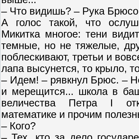
– Что видишь? – Рука Брюсов
А голос такой, что ослуш
Микитка многое: тени видит
темные, но не тяжелые, др
поблескивают, третьи и вовс
лапа высунется, то крыло, т
– Идем! – рявкнул Брюс. – Н
и мерещится... школа в баш
величества Петра I отк
математике и прочим полезн
– Кого?
– Тех, кто за дело государ