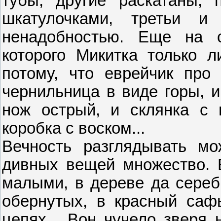
тубы, другие раскатаны,
шкатулочками, третьи 
ненадобностью. Еще на с
которого Микитка только л
потому, что еврейчик про
чернильница в виде горы, и
нож острый, и склянка с 
коробка с воском...
Вечность разглядывать м
дивных вещей множество. 
малыми, в дереве да сереб
обернутых, в красный сафь
цепях... Вон чучело зверя 