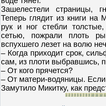
воде тянет.
Зашелестели страницы, гн
Теперь глядит из книги на 
рук и ног стебли толстые,
сетью, пожрали плоть ры
вспухшего лезет на волю нечт
– Когда приходит срок, сильф
сам, из плоти выбравшись, п
– От кого прячется?
– От матери-водяницы. Если 
Замутило Микитку, как предс
1
2
3
4
5
6
7
8
9
10
11
12
1