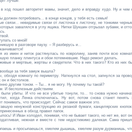
удет лучше.
 в ход пошел авторитет мамы, значит, дело и вправду худо. Ну и чем 
ы должен потребовать... в конце концов, у тебя есть семья!
тые связи... невидимые связи от листочка к листочку, не тонкими черны
 которых завалялся в углу ящика. Нитки Шукшин отгрызал зубами, и отто
сь.
твой.
тупать со мной!
икшую в разговоре паузу. – Я разберусь и...
канчивается!
ия из имен и ниток растянулась по ковролину, заняв почти всю комнат
вшую планку плинтуса и обои потемневшие. Надо ремонт делать.
живые и мертвые, жертвы и свидетели. Что в них такого? Кто из них б
 вообще за тебя замуж вышла?
, обходя комнату по периметру. Наткнулся на стол, запнулся за прово
 он и бестолков.
о другим тоном. – Ты... я не могу. Ну почему ты такой?
м. И бесполезным действиям.
 были убиты. И что не все убитые тонули, то... то снова нужно начина
тил, когда Ленка отключилась. Ну вот, потом снова станет пенять 
ет понимать, что происходит. Сейчас самое важное это.
авшую ненужной конструкцию из резаной бумаги, канцелярских кнопок
принесенных в обход правил папок.
ылось! И Иван холодел, понимая, что не бывает такого, но нет же, вот он
 податливая, нежная и вместе с тем недостижимо далекая. Сама пришл
сыпаешь и просыпаешься, хмелем дышишь, хмелем разум дурманишь, чт