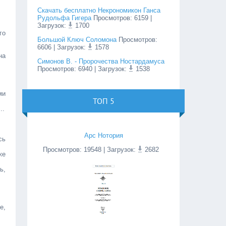
Скачать бесплатно Некрономикон Ганса
Рудольфа Гигера
Просмотров
:
6159
|
Загрузок:
1700
го
Большой Ключ Соломона
Просмотров
:
6606
| Загрузок:
1578
на
Симонов В. - Пророчества Ностардамуса
Просмотров
:
6940
| Загрузок:
1538
ми
ТОП 5
..
Арс Нотория
сь
Просмотров
:
19548
| Загрузок:
2682
же
ь,
е,