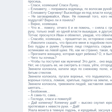
просишь.
– Спаси, хозяюшка! Спаси Луизу...
– Елизавету, – поправила водяница, по волосам рукой
– Елизавету Сергевну! Высвободи из-под власти колдун
– Не заговаривайся, Иван. Не поминай того, кого н
подругой? Верно ли я поняла?
– Верно, хозяюшка.
– Что ж... помогу, отчего б и не помочь, – сняла с 
руку, только знай: из одной власти вышедши, в другу
Тотчас проснулся Иван и обомлел, увидав, что обвила
– Спасибо, хозяюшка, – прошептал он, осторожно сним
– Изволите сказать, что бросите меня в подобном по
Без пудры и румян Луизино лицо гляделось серым 
оспинками на левой щеке. Но, как ни странно, такая, 
– Прогоните женщину, которая ждет ребенка? О, я была
– Чего ты хочешь?
– Чтобы ты поступил как мужчина! Это дитя... оно вед
Нет, не слушать ее, не смотреть в глаза, уйти, отгород
Звенели колокола, катили звук по снежному полю, и
битым стеклом.
Звенели колокола, пугали воронье, что подымалось 
вороньи голоса, ломкие, хриплые, падали на землю, 
Звенели колокола, тревожили людей, заставляя замир
шептать...
– Безбожник...
– А сама-то, сама...
– Господи, спаси и помилуй!
– Дай копеечку! Копеечку дай! – высоко скулил юро
протягивая к невесте руки. – Дай!
Упала монета в темную ладонь, и юродивый, засунув е