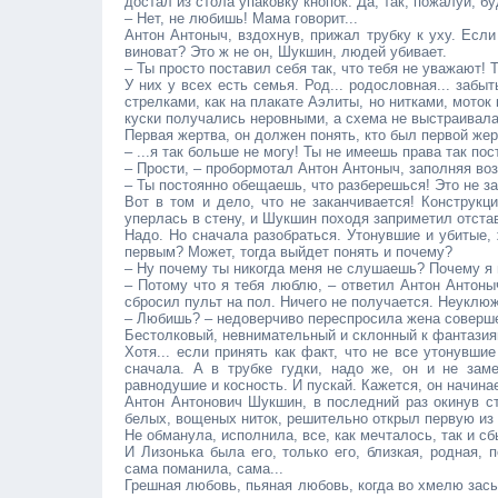
достал из стола упаковку кнопок. Да, так, пожалуй, б
– Нет, не любишь! Мама говорит...
Антон Антоныч, вздохнув, прижал трубку к уху. Если
виноват? Это ж не он, Шукшин, людей убивает.
– Ты просто поставил себя так, что тебя не уважают! Т
У них у всех есть семья. Род... родословная... забы
стрелками, как на плакате Аэлиты, но нитками, моток
куски получались неровными, а схема не выстраивала
Первая жертва, он должен понять, кто был первой жер
– ...я так больше не могу! Ты не имеешь права так пос
– Прости, – пробормотал Антон Антоныч, заполняя возн
– Ты постоянно обещаешь, что разберешься! Это не за
Вот в том и дело, что не заканчивается! Конструкц
уперлась в стену, и Шукшин походя заприметил отста
Надо. Но сначала разобраться. Утонувшие и убитые, 
первым? Может, тогда выйдет понять и почему?
– Ну почему ты никогда меня не слушаешь? Почему я
– Потому что я тебя люблю, – ответил Антон Антоныч
сбросил пульт на пол. Ничего не получается. Неуклюж
– Любишь? – недоверчиво переспросила жена совершенн
Бестолковый, невнимательный и склонный к фантазия
Хотя... если принять как факт, что не все утонувшие
сначала. А в трубке гудки, надо же, он и не заме
равнодушие и косность. И пускай. Кажется, он начина
Антон Антонович Шукшин, в последний раз окинув ст
белых, вощеных ниток, решительно открыл первую из 
Не обманула, исполнила, все, как мечталось, так и сб
И Лизонька была его, только его, близкая, родная,
сама поманила, сама...
Грешная любовь, пьяная любовь, когда во хмелю за