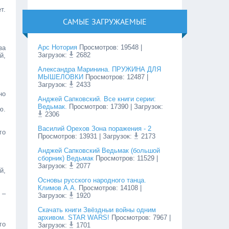
т.
САМЫЕ ЗАГРУЖАЕМЫЕ
Арс Нотория
Просмотров
:
19548
|
за
Загрузок:
2682
й,
Александра Маринина. ПРУЖИНА ДЛЯ
МЫШЕЛОВКИ
Просмотров
:
12487
|
Загрузок:
2433
но
Анджей Сапковский. Все книги серии:
Ведьмак.
Просмотров
:
17390
| Загрузок:
ю.
2306
Василий Орехов Зона поражения - 2
го
Просмотров
:
13931
| Загрузок:
2173
Анджей Сапковский Ведьмак (большой
сборник) Ведьмак
Просмотров
:
11529
|
Загрузок:
2077
й,
Основы русского народного танца.
Климов А.А.
Просмотров
:
14108
|
 –
Загрузок:
1920
Cкачать книги Звёздныи войны одним
архивом. STAR WARS!
Просмотров
:
7967
|
го
Загрузок:
1701