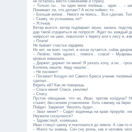
не осталось место сомнениям и страху.
– Только ты... ты один меня любишь... один ... – ш
Понимает ли, что делает? А если поймет, то...
– Больше жизни... Никого не боюсь... Все сделаю. Тол
– Скажу, но услышишь ли?
– Услышу.
Ветер вьется, ветер подбирает звуки, запахи, подгля
дар такой отдариться не попросят. Ждет он, каждый д
набросит на шею, поволочет к берегу или к лесу и, вз
– Плати!
Не бывает счастье задарма.
Но нет, не воет, скулит, в ногах путается, собак двор
– Люблю, тебя одного... помоги... спаси! – Муаров
кровью измазали.
– Держит, держит он меня! Я уехать хочу, а он... гроз
Болезнь нашлю, беду нашлю...
– Не посмеет!
– Посмеет! Колдун он! Самого Брюса ученик любимый.
сделал...
Верить ей? Как не поверишь.
– Спаси меня! Спаси, умоляю!
– Спасу.
Пустое обещание, что он, Иван, против колдуна? Н
стынет, бессилием утомленное. Хоть самому на берег 
Пойдет. Закричит. Умолять будет...
– Звал меня? – Сидит водяница на краю проруби, но
Неужели соскучился?
– Здравствуй, хозяюшка.
Иван стянул шапку и поклонился до земли. А сам-то по
– Много ты знаешь. Сон сну рознь, как и человек че