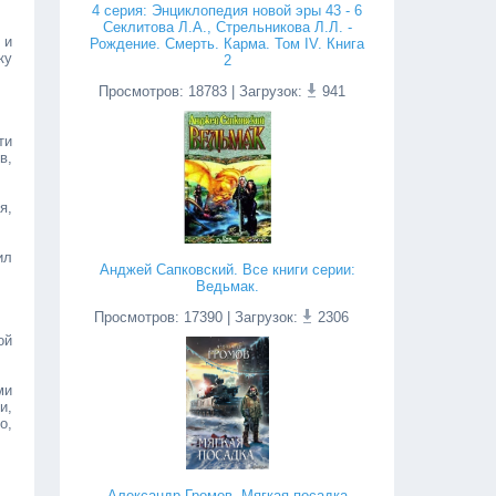
4 серия: Энциклопедия новой эры 43 - 6
Секлитова Л.А., Стрельникова Л.Л. -
 и
Рождение. Смерть. Карма. Том IV. Книга
ку
2
Просмотров
:
18783
| Загрузок:
941
ти
в,
я,
ил
Анджей Сапковский. Все книги серии:
Ведьмак.
Просмотров
:
17390
| Загрузок:
2306
ой
ми
и,
о,
Александр Громов. Мягкая посадка