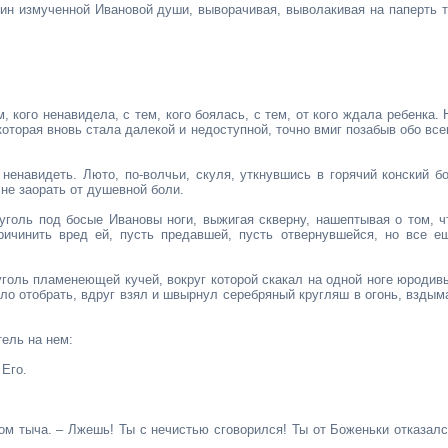
бин измученной Ивановой души, выворачивая, выволакивая на паперть т
, кого ненавидела, с тем, кого боялась, с тем, от кого ждала ребенка. 
которая вновь стала далекой и недоступной, точно вмиг позабыв обо все
ненавидеть. Люто, по-волчьи, скуля, уткнувшись в горячий конский бо
 не заорать от душевной боли.
уголь под босые Ивановы ноги, выжигая скверну, нашептывая о том, ч
ричинить вред ей, пусть предавшей, пусть отвернувшейся, но все е
 уголь пламенеющей кучей, вокруг которой скакал на одной ноге юродив
ыло отобрать, вдруг взял и швырнул серебряный кругляш в огонь, вздым
тель на нем:
 Его.
ом тыча. – Лжешь! Ты с нечистью сговорился! Ты от Боженьки отказалс