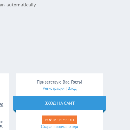
Приветствую Вас
,
Гость
!
Регистрация
|
Вход
ВХОД НА САЙТ
20
ВОЙТИ ЧЕРЕЗ UID
не
в,
Старая форма входа