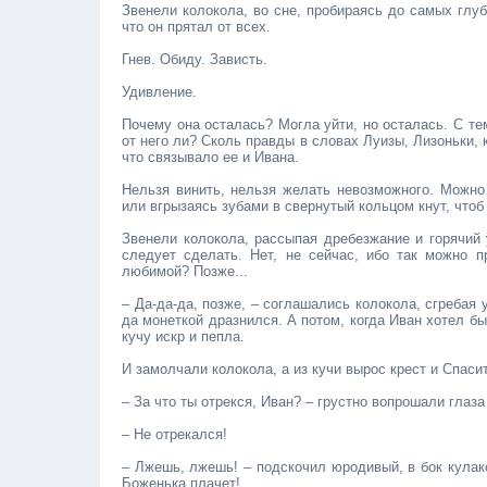
Звенели колокола, во сне, пробираясь до самых глу
что он прятал от всех.
Гнев. Обиду. Зависть.
Удивление.
Почему она осталась? Могла уйти, но осталась. С тем
от него ли? Сколь правды в словах Луизы, Лизоньки, 
что связывало ее и Ивана.
Нельзя винить, нельзя желать невозможного. Можно 
или вгрызаясь зубами в свернутый кольцом кнут, чтоб
Звенели колокола, рассыпая дребезжание и горячий 
следует сделать. Нет, не сейчас, ибо так можно п
любимой? Позже...
– Да-да-да, позже, – соглашались колокола, сгребая
да монеткой дразнился. А потом, когда Иван хотел б
кучу искр и пепла.
И замолчали колокола, а из кучи вырос крест и Спаси
– За что ты отрекся, Иван? – грустно вопрошали глаза
– Не отрекался!
– Лжешь, лжешь! – подскочил юродивый, в бок кулак
Боженька плачет!