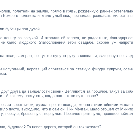
колов, полетели на землю, прямо в грязь, рожденную ранней оттепелью
а Божьего человека и, мило улыбаясь, принялась раздавать милостынь
ли бубенцы под дугой...
а деньгу за пазухой. И вторили ей голоса, не радостные, благодарнос
 не было людского благословения этой свадьбе, скорее уж напроти
сслышав, замерла, но тут же сунула руку в кошель и, зачерпнув не гляд
 испуганный, норовящий спрятаться за статную фигуру супруги, осен
том:
е друг друга да замшелости своей? Цепляются за прошлое, тянут за соб
т. А как ему наступать, когда оно – тоже суть новое?
бровым воротником, думал просто походя, желая этими общими мысля
ило пусто, выходило, что и сам он, Ник Мэчган, мало отошел от Микитк
 ту, первую, брошенную, вернулся. Прошлое притянуло, прошлое поймал
ино, будущее? Та новая дорога, которой он так жаждет?