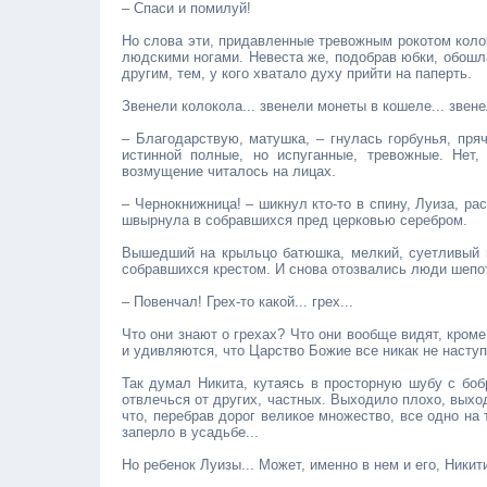
– Спаси и помилуй!
Но слова эти, придавленные тревожным рокотом коло
людскими ногами. Невеста же, подобрав юбки, обошл
другим, тем, у кого хватало духу прийти на паперть.
Звенели колокола... звенели монеты в кошеле... звене
– Благодарствую, матушка, – гнулась горбунья, пряч
истинной полные, но испуганные, тревожные. Нет,
возмущение читалось на лицах.
– Чернокнижница! – шикнул кто-то в спину, Луиза, ра
швырнула в собравшихся пред церковью серебром.
Вышедший на крыльцо батюшка, мелкий, суетливый и
собравшихся крестом. И снова отозвались люди шепо
– Повенчал! Грех-то какой... грех...
Что они знают о грехах? Что они вообще видят, кром
и удивляются, что Царство Божие все никак не наступи
Так думал Никита, кутаясь в просторную шубу с бо
отвлечься от других, частных. Выходило плохо, выход
что, перебрав дорог великое множество, все одно на
заперло в усадьбе...
Но ребенок Луизы... Может, именно в нем и его, Никит