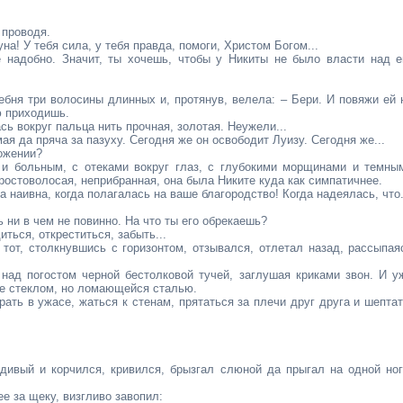
 проводя.
а! У тебя сила, у тебя правда, помоги, Христом Богом...
е надобно. Значит, ты хочешь, чтобы у Никиты не было власти над е
гребня три волосины длинных и, протянув, велела: – Бери. И повяжи ей 
ю приходишь.
сь вокруг пальца нить прочная, золотая. Неужели...
ая да пряча за пазуху. Сегодня же он освободит Луизу. Сегодня же...
ложении?
и больным, с отеками вокруг глаз, с глубокими морщинами и темны
простоволосая, неприбранная, она была Никите куда как симпатичнее.
 наивна, когда полагалась на ваше благородство! Когда надеялась, что.
ь ни в чем не повинно. На что ты его обрекаешь?
иться, откреститься, забыть...
 тот, столкнувшись с горизонтом, отзывался, отлетал назад, рассыпая
над погостом черной бестолковой тучей, заглушая криками звон. И у
не стеклом, но ломающейся сталью.
ать в ужасе, жаться к стенам, прятаться за плечи друг друга и шептат
дивый и корчился, кривился, брызгал слюной да прыгал на одной ног
е за щеку, визгливо завопил: