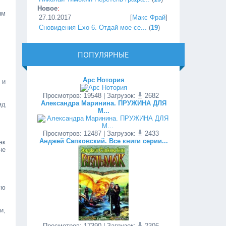
Новое
:
ым
27.10.2017
[
Макс Фрай
]
Сновидения Ехо 6. Отдай мое се...
(
19
)
ПОПУЛЯРНЫЕ
Арс Нотория
 и
Просмотров
:
19548
| Загрузок:
2682
Александра Маринина. ПРУЖИНА ДЛЯ
яд
М...
Просмотров
:
12487
| Загрузок:
2433
Анджей Сапковский. Все книги серии...
ак
не
ую
и,
Просмотров
:
17390
| Загрузок:
2306