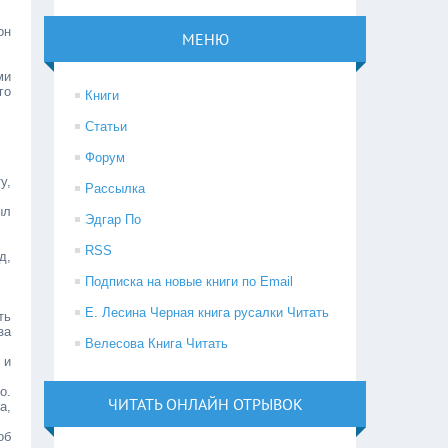
он
МЕНЮ
ми
го
Книги
Статьи
Форум
у,
Рассылка
ыл
Эдгар По
RSS
д,
Подписка на новые книги по Email
Е. Лесина Черная книга русалки Читать
ть
за
Велесова Книга Читать
 и
о.
ЧИТАТЬ ОНЛАЙН ОТРЫВОК
а,
об