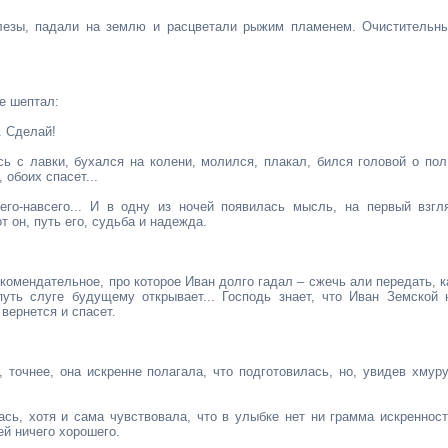
слезы, падали на землю и расцветали рыжим пламенем. Очистительн
е шептал:
. Сделай!
сь с лавки, бухался на колени, молился, плакал, бился головой о пол
 обоих спасет...
го-навсего... И в одну из ночей появилась мысль, на первый взгл
т он, путь его, судьба и надежда.
комендательное, про которое Иван долго гадал – сжечь али передать, к
путь слуге будущему открывает... Господь знает, что Иван Земской 
 вернется и спасет.
точнее, она искренне полагала, что подготовилась, но, увидев хмур
ась, хотя и сама чувствовала, что в улыбке нет ни грамма искренност
ей ничего хорошего.