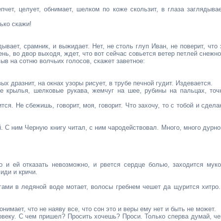
епчет, целует, обнимает, шелком по коже скользит, в глаза заглядывае
ько скажи!
дывает, срамник, и выжидает. Нет, не столь глуп Иван, не поверит, что 
ень, во двор выходя, ждет, что вот сейчас совьется ветер петлей снежно
выв на сотню волчьих голосов, скажет заветное:
овых дразнит, на окнах узоры рисует, в трубе печной гудит. Издевается.
ые крылья, шелковые рукава, жемчуг на шее, рубины на пальцах, точ
ится. Не сбежишь, говорит, моя, говорит. Что захочу, то с тобой и сдела
 С ним Черную книгу читал, с ним чародействовал. Много, много дурно
о и ей отказать невозможно, и рвется сердце болью, заходится муко
иди и кричи.
гами в ледяной воде мотает, волосы гребнем чешет да щурится хитро.
нимает, что не наяву все, что сон это и веры ему нет и быть не может.
ловеку. С чем пришел? Просить хочешь? Проси. Только сперва думай, че