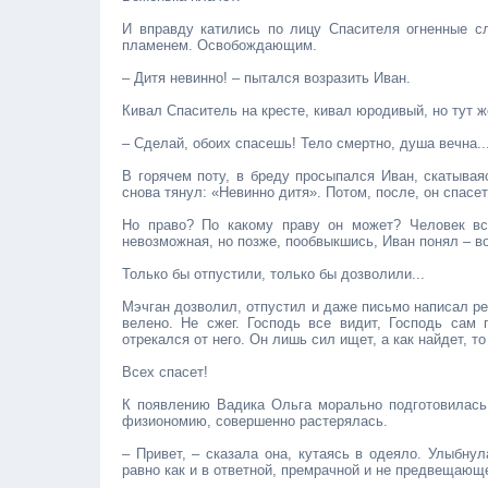
И вправду катились по лицу Спасителя огненные 
пламенем. Освобождающим.
– Дитя невинно! – пытался возразить Иван.
Кивал Спаситель на кресте, кивал юродивый, но тут ж
– Сделай, обоих спасешь! Тело смертно, душа вечна..
В горячем поту, в бреду просыпался Иван, скатывая
снова тянул: «Невинно дитя». Потом, после, он спасет,
Но право? По какому праву он может? Человек все
невозможная, но позже, пообвыкшись, Иван понял – во
Только бы отпустили, только бы дозволили...
Мэчган дозволил, отпустил и даже письмо написал ре
велено. Не сжег. Господь все видит, Господь сам 
отрекался от него. Он лишь сил ищет, а как найдет, то
Всех спасет!
К появлению Вадика Ольга морально подготовилась, 
физиономию, совершенно растерялась.
– Привет, – сказала она, кутаясь в одеяло. Улыбнул
равно как и в ответной, премрачной и не предвещающ