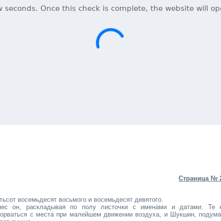
Страница № 
ятьсот восемьдесят восьмого и восемьдесят девятого.
нес он, раскладывая по полу листочки с именами и датами. Те 
сорваться с места при малейшем движении воздуха, и Шукшин, подума