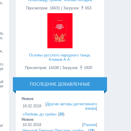
о,
Просмотров
:
16631
| Загрузок:
653
Но
м,
к,
Основы русского народного танца.
Климов А.А.
то
Просмотров
:
14108
| Загрузок:
1920
ще
ый
ПОСЛЕДНИЕ ДОБАВЛЕННЫЕ
ая
Новое
:
[
Другие авторы детективного
18.02.2018
жанра
]
«Любовь до гроба»
(
20
)
Новое
:
10.02.2018
[
Разное
]
я!
Николай Тимохин Перстень графа...
(
19
)