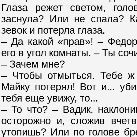
Глаза режет светом, голов
заснула? Или не спала? К
зевок и потерла глаза.
– Да какой «прав»! – Федо
его в угол комнаты. – Ты соч
– Зачем мне?
– Чтобы отмыться. Тебе ж 
Майку потерял! Вот и... уб
тебя еще увижу, то...
– То что? – Вадик, наклони
осторожно и, сложив вчетв
утопишь? Или по голове бр