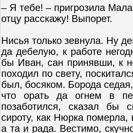
– Я тебе! – пригрозила Мал
отцу расскажу! Выпорет.
Нисья только зевнула. Ну де
да дебелую, к работе негод
бы Иван, сан принявши, к н
походил по свету, поскиталс
был, босяком. Борода седая, 
что орать да огнем в пе
позаботился, сказал бы с
сироту, как Нюрка померла, 
а та и рада. Вестимо, скучн