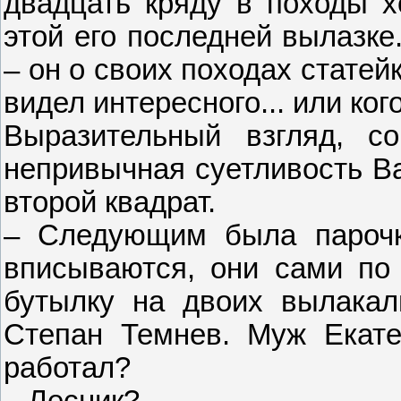
двадцать кряду в походы х
этой его последней вылазке
– он о своих походах статей
видел интересного... или ког
Выразительный взгляд, с
непривычная суетливость Ва
второй квадрат.
– Следующим была парочк
вписываются, они сами по
бутылку на двоих вылакал
Степан Темнев. Муж Екат
работал?