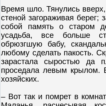
Время шло. Тянулись вверх,
стеной загораживая берег; 
собой память о старом де
усадьба, все больше с
обрюзгшую бабу, скандал
любому сделать пакость. Ск
зарастала сыростью да п
проседала левым крылом. В
хозяйских.
– Вот так и помрет в комна
Маланья, расчесывая ко