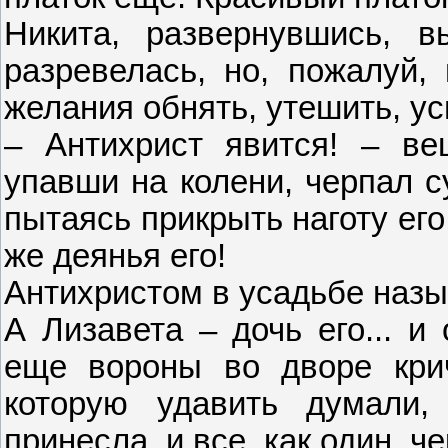
Никита, развернувшись, 
разревелась, но, пожалуй,
желания обнять, утешить, ус
– Антихрист явится! – в
упавши на колени, черпал с
пытаясь прикрыть наготу его
же деянья его!
Антихристом в усадьбе назы
А Лизавета – дочь его... и
еще вороны во дворе крич
которую удавить думали
принесла, и все, как один, ч