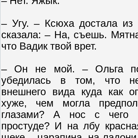
– Нет. Яжык.
– Угу. – Ксюха достала из 
сказала: – На, съешь. Мятн
что Вадик твой врет.
– Он не мой. – Ольга по
убедилась в том, что н
внешнего вида куда как о
хуже, чем могла предпол
глазами? А нос с чего р
простуде? И на лбу красна
щеке – царапина, на ладони