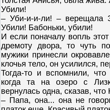
толстая Анисья, была жива. 
Убили!
– Уби-и-и-ли! – верещала 
Убили! Бабоньки, убили!
И если поначалу вопль это
дремоту двора, то чуть по
мужики принесли окровавле
клочья тело, он усилился, пе
Тогда-то и вспомнили, что
когда та на озеро с Лиз
вернулась одна, сказав, что Н
– Папа, она... она не гово
платок еще. Красивый платок