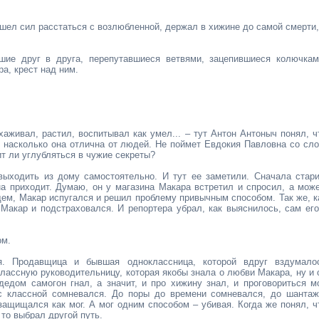
ашел сил расстаться с возлюбленной, держал в хижине до самой смерти,
шие друг в друга, перепутавшиеся ветвями, зацепившиеся колючкам
а, крест над ним.
хаживал, растил, воспитывал как умел... – тут Антон Антоныч понял, ч
, насколько она отлична от людей. Не поймет Евдокия Павловна со сло
оит ли углубляться в чужие секреты?
выходить из дому самостоятельно. И тут ее заметили. Сначала стари
на приходит. Думаю, он у магазина Макара встретил и спросил, а може
щем, Макар испугался и решил проблему привычным способом. Так же, к
 Макар и подстраховался. И репортера убрал, как выяснилось, сам его
ом.
. Продавщица и бывшая одноклассница, которой вдруг вздумало
лассную руководительницу, которая якобы знала о любви Макара, ну и 
дедом самогон гнал, а значит, и про хижину знал, и проговориться мо
с классной сомневался. До поры до времени сомневался, до шантаж
защищался как мог. А мог одним способом – убивая. Когда же понял, ч
 то выбрал другой путь.