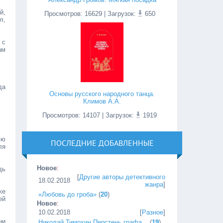
й,
Просмотров
:
16629
| Загрузок:
650
л,
 с
ам
да
Основы русского народного танца.
Климов А.А.
Просмотров
:
14107
| Загрузок:
1919
юю
ПОСЛЕДНИЕ ДОБАВЛЕННЫЕ
ля
Новое
:
дь
[
Другие авторы детективного
18.02.2018
жанра
]
же
«Любовь до гроба»
(
20
)
ей
Новое
:
10.02.2018
[
Разное
]
ни
Николай Тимохин Перстень графа...
(
19
)