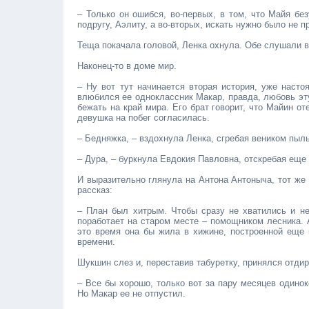
– Только он ошибся, во-первых, в том, что Майя бе
подругу, Аэлиту, а во-вторых, искать нужно было не п
Теща покачала головой, Ленка охнула. Обе слушали 
Наконец-то в доме мир.
– Ну вот тут начинается вторая история, уже наст
влюбился ее одноклассник Макар, правда, любовь эт
бежать на край мира. Его брат говорит, что Майин о
девушка на побег согласилась.
– Бедняжка, – вздохнула Ленка, сгребая веником пыль
– Дура, – буркнула Евдокия Павловна, отскребая еще 
И выразительно глянула на Антона Антоныча, тот же 
рассказ:
– План был хитрым. Чтобы сразу не хватились и не
поработает на старом месте – помощником лесника. А
это время она бы жила в хижине, построенной еще
времени.
Шукшин слез и, переставив табуретку, принялся отди
– Все бы хорошо, только вот за пару месяцев одино
Но Макар ее не отпустил.