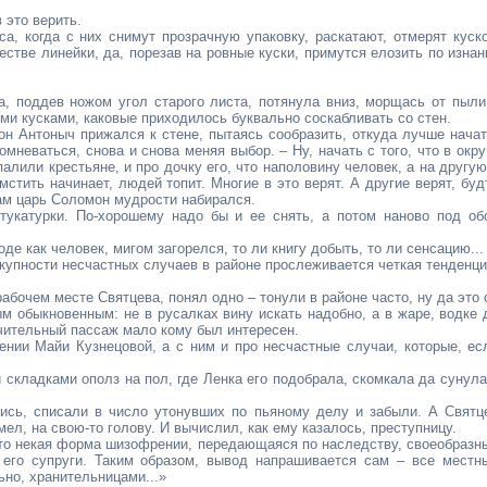
 это верить.
а, когда с них снимут прозрачную упаковку, раскатают, отмерят куск
стве линейки, да, порезав на ровные куски, примутся елозить по изнан
на, поддев ножом угол старого листа, потянула вниз, морщась от пыли
ми кусками, каковые приходилось буквально соскабливать со стен.
тон Антоныч прижался к стене, пытаясь сообразить, откуда лучше начат
неваться, снова и снова меняя выбор. – Ну, начать с того, что в окру
палили крестьяне, и про дочку его, что наполовину человек, а на другую
 мстить начинает, людей топит. Многие в это верят. А другие верят, буд
 сам царь Соломон мудрости набирался.
тукатурки. По-хорошему надо бы и ее снять, а потом наново под об
оде как человек, мигом загорелся, то ли книгу добыть, то ли сенсацию...
окупности несчастных случаев в районе прослеживается четкая тенденци
рабочем месте Святцева, понял одно – тонули в районе часто, ну да это 
м обыкновенным: не в русалках вину искать надобно, а в жаре, водке 
чительный пассаж мало кому был интересен.
ении Майи Кузнецовой, а с ним и про несчастные случаи, которые, ес
 складками ополз на пол, где Ленка его подобрала, скомкала да сунула
лись, списали в число утонувших по пьяному делу и забыли. А Святц
ел, на свою-то голову. И вычислил, как ему казалось, преступницу.
есто некая форма шизофрении, передающаяся по наследству, своеобразн
 его супруги. Таким образом, вывод напрашивается сам – все местн
но, хранительницами...»