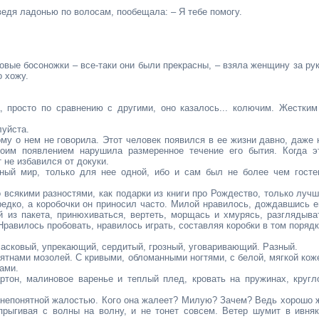
ведя ладонью по волосам, пообещала: – Я тебе помогу.
зовые босоножки – все-таки они были прекрасны, – взяла женщину за рук
о хожу.
, просто по сравнению с другими, оно казалось... колючим. Жестким
луйста.
ому о нем не говорила. Этот человек появился в ее жизни давно, даже 
воим появлением нарушила размеренное течение его бытия. Когда э
 не избавился от докуки.
йный мир, только для нее одной, ибо и сам был не более чем госте
 всякими разностями, как подарки из книги про Рождество, только лучш
редко, а коробочки он приносил часто. Милой нравилось, дождавшись е
й из пакета, принюхиваться, вертеть, морщась и хмурясь, разглядыва
 Нравилось пробовать, нравилось играть, составляя коробки в том порядк
ласковый, упрекающий, сердитый, грозный, уговаривающий. Разный.
пятнами мозолей. С кривыми, обломанными ногтями, с белой, мягкой кож
ами.
ртон, малиновое варенье и теплый плед, кровать на пружинах, кругл
с непонятной жалостью. Кого она жалеет? Милую? Зачем? Ведь хорошо 
прыгивая с волны на волну, и не тонет совсем. Ветер шумит в ивняк