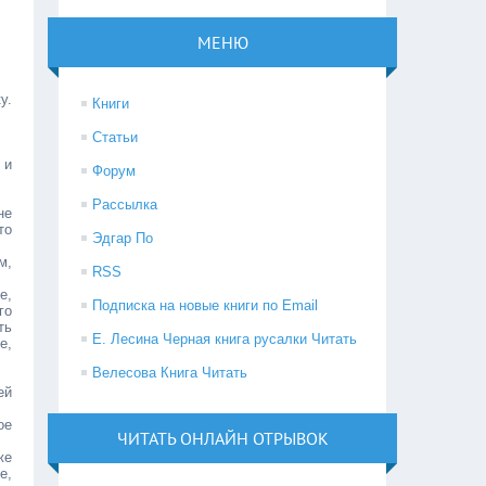
МЕНЮ
у.
Книги
Статьи
 и
Форум
Рассылка
не
то
Эдгар По
м,
RSS
е,
Подписка на новые книги по Email
го
ть
Е. Лесина Черная книга русалки Читать
е,
Велесова Книга Читать
ей
ое
ЧИТАТЬ ОНЛАЙН ОТРЫВОК
же
е,