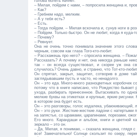
голова болеть начнет.
– Милая, пойдем с нами, – попросила женщина и, про
– Как?
– Гребнем надо, мелким.
– А у тебя есть?
– Есть.
– Тогда пойдем. – Милая вскочила и, сунув ноги в ро
– Пойдем. Только быстро. Он не любит, когда я куда-т
– Почему?
– Ревнует.
Она не очень точно понимала значение этого слова
черным, совсем как глаза Того-кто-любит.
– Расскажешь про него? – спросила женщина. – Пожа
Рассказать? А почему и нет, она никогда раньше ник
так – он всегда существовал, и скорее уж она с
случилось? Очень давно, и странно, что Тот-кто-любит
Он спрятал, закрыл, защитил, сотворив в доме та
заглядывавшим пусть и часто, но ненадолго.
Он – это еда. Много-много разноцветных коробочек со
потому что в книге написано, что Рождество бывает 
ухода, разбирать принесенное. Вытаскивать по одно
мелкие буквы на этикетках и крупные, яркие рисунки.
в котором она будет есть.
Он – это разговоры, голос издалека, убаюкивающий, 
Он – это руки. Жесткие-жесткие ладони с натертыми 
на запястье, со шрамами, царапинами, порезами, ожог
Его много. Карандаши и альбом, книги и цветной ка
зеркало – это он.
– Да, Милая, я понимаю, – сказала женщина, глядя 
все! Замечательно! Солнце скользит по озеру, пере