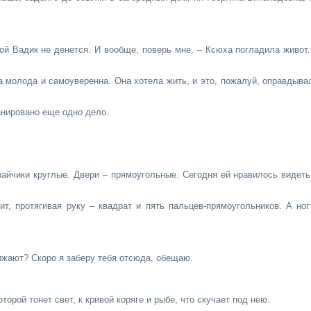
вой Вадик не денется. И вообще, поверь мне, – Ксюха погладила живот.
а молода и самоуверенна. Она хотела жить, и это, пожалуй, оправдыва
анировано еще одно дело.
зайчики круглые. Двери – прямоугольные. Сегодня ей нравилось видеть
ит, протягивая руку – квадрат и пять пальцев-прямоугольников. А ног
бижают? Скоро я заберу тебя отсюда, обещаю.
оторой тонет свет, к кривой коряге и рыбе, что скучает под нею.