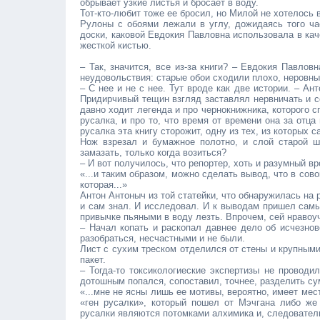
обрывает узкие листья и бросает в воду.
Тот-кто-любит тоже ее бросил, но Милой не хотелось в
Рулоны с обоями лежали в углу, дожидаясь того час
доски, каковой Евдокия Павловна использовала в каче
жесткой кистью.
– Так, значится, все из-за книги? – Евдокия Павлов
неудовольствия: старые обои сходили плохо, неровны
– С нее и не с нее. Тут вроде как две истории. – Ан
Придирчивый тещин взгляд заставлял нервничать и сом
давно ходит легенда и про чернокнижника, которого с
русалка, и про то, что время от времени она за отца
русалка эта книгу сторожит, одну из тех, из которых
Нож взрезал и бумажное полотно, и слой старой ш
замазать, только когда возиться?
– И вот получилось, что репортер, хоть и разумный вр
«...и таким образом, можно сделать вывод, что в сов
которая...»
Антон Антоныч из той статейки, что обнаружилась на 
и сам знал. И исследовал. И к выводам пришел самы
привычке пьяными в воду лезть. Впрочем, сей нравоу
– Начал копать и раскопал давнее дело об исчезнов
разобраться, несчастными и не были.
Лист с сухим треском отделился от стены и крупными
пакет.
– Тогда-то токсикологиеские экспертизы не проводи
дотошным попался, сопоставил, точнее, разделить сум
«...мне не ясны лишь ее мотивы, вероятно, имеет м
«ген русалки», который пошел от Мэчгана либо же
русалки являются потомками алхимика и, следователь