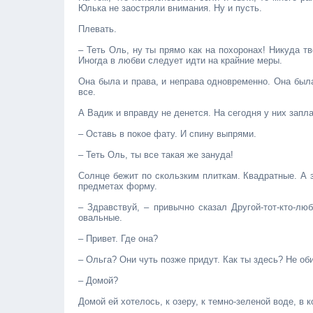
Юлька не заостряли внимания. Ну и пусть.
Плевать.
– Теть Оль, ну ты прямо как на похоронах! Никуда т
Иногда в любви следует идти на крайние меры.
Она была и права, и неправа одновременно. Она был
все.
А Вадик и вправду не денется. На сегодня у них запл
– Оставь в покое фату. И спину выпрями.
– Теть Оль, ты все такая же зануда!
Солнце бежит по скользким плиткам. Квадратные. А 
предметах форму.
– Здравствуй, – привычно сказал Другой-тот-кто-люб
овальные.
– Привет. Где она?
– Ольга? Они чуть позже придут. Как ты здесь? Не о
– Домой?
Домой ей хотелось, к озеру, к темно-зеленой воде, в к