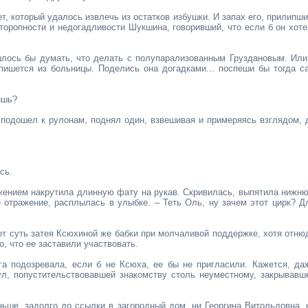
, который удалось извлечь из остатков избушки. И запах его, прилипши
оропности и недогадливости Шукшина, говоривший, что если б он хоте
шлось бы думать, что делать с полупарализованным Груздановым. Или
пишется из больницы. Поделись она догадками... поспеши бы тогда с
ишь?
 подошел к рулонам, поднял один, взвешивая и примеряясь взглядом, 
сь.
ражением накрутила длинную фату на рукав. Скривилась, выпятила нижн
е отражение, расплылась в улыбке. – Теть Оль, ну зачем этот цирк? Д
тот суть затея Ксюхиной же бабки при молчаливой поддержке, хотя отню
о, что ее заставили участвовать.
льга подозревала, если б не Ксюха, ее бы не пригласили. Кажется, да
ул, попустительствовавшей знакомству столь неуместному, закрывавш
ньше, задолго до ссылки в загородный дом, ни Георгина Витольдовна, 