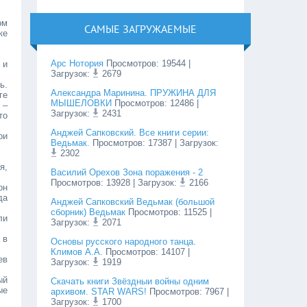
ом
САМЫЕ ЗАГРУЖАЕМЫЕ
ке
Арс Нотория
Просмотров
:
19544
|
 и
Загрузок:
2679
ь.
Александра Маринина. ПРУЖИНА ДЛЯ
ге
МЫШЕЛОВКИ
Просмотров
:
12486
|
 –
Загрузок:
2431
то
Анджей Сапковский. Все книги серии:
ои
Ведьмак.
Просмотров
:
17387
| Загрузок:
2302
я,
Василий Орехов Зона поражения - 2
Просмотров
:
13928
| Загрузок:
2166
он
да
Анджей Сапковский Ведьмак (большой
сборник) Ведьмак
Просмотров
:
11525
|
ли
Загрузок:
2071
 в
Основы русского народного танца.
Климов А.А.
Просмотров
:
14107
|
ев
Загрузок:
1919
ый
Cкачать книги Звёздныи войны одним
ые
архивом. STAR WARS!
Просмотров
:
7967
|
Загрузок:
1700