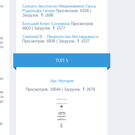
го
Скачать бесплатно Некрономикон Ганса
Рудольфа Гигера
Просмотров
:
6158
|
Загрузок:
1698
Большой Ключ Соломона
Просмотров
:
6603
| Загрузок:
1577
Симонов В. - Пророчества Ностардамуса
ву
Просмотров
:
6938
| Загрузок:
1537
ил
то
ТОП 5
ил
Арс Нотория
Просмотров
:
19544
| Загрузок:
2679
мя
се
до
й.