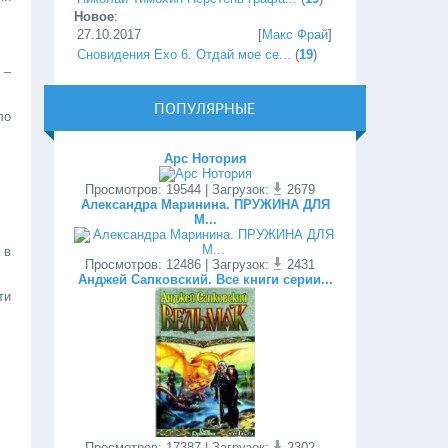
Новое
:
27.10.2017
[
Макс Фрай
]
Сновидения Ехо 6. Отдай мое се...
(
19
)
 –
ПОПУЛЯРНЫЕ
ло
Арс Нотория
Просмотров
:
19544
| Загрузок:
2679
Александра Маринина. ПРУЖИНА ДЛЯ
М...
 в
Просмотров
:
12486
| Загрузок:
2431
Анджей Сапковский. Все книги серии...
ти
Просмотров
:
17387
| Загрузок:
2302