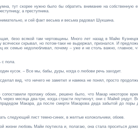
зумна, тут скорее нужно было бы обратить внимание на собственную е
реступницу, а преступника.
внимательно, и сей факт весьма и весьма радовал Шукшина.
оящая, безо всякой там чертовщины. Много лет назад в Майю Кузнецо
у всячески скрывал, но потом-таки не выдержал, признался. И предлож
тец их семью недолюбливал, почему – уже и не столь важно, главное, ч
 с пола.
один кусок. – Все мы, бабы, дуры, когда о любови речь заходит.
сделал вид, что ничего не заметил и намека не понял, просто продолж
 сопоставили пропажу обоих, решено было, что Макар некоторое вре
 через месяца два-три, когда страсти поутихнут, они с Майей уедут. В
 прадедом Макара, да после смерти Макарова деда забытой до поры 
рать следующий лист темно-синих, в желтые колокольчики, обоев.
кой жизни любовь Майи поутихла и, полагаю, она стала проситься домо