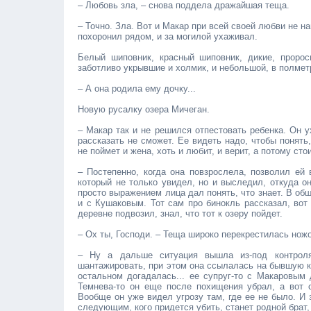
– Любовь зла, – снова поддела дражайшая теща.
– Точно. Зла. Вот и Макар при всей своей любви не н
похоронил рядом, и за могилой ухаживал.
Белый шиповник, красный шиповник, дикие, пророс
заботливо укрывшие и холмик, и небольшой, в полметр
– А она родила ему дочку...
Новую русалку озера Мичеган.
– Макар так и не решился отпестовать ребенка. Он у
рассказать не сможет. Ее видеть надо, чтобы понять
не поймет и жена, хоть и любит, и верит, а потому ст
– Постепенно, когда она повзрослела, позволил ей 
который не только увидел, но и выследил, откуда о
просто выражением лица дал понять, что знает. В об
и с Кушаковым. Тот сам про бинокль рассказал, вот
деревне подвозил, знал, что тот к озеру пойдет.
– Ох ты, Господи. – Теща широко перекрестилась нож
– Ну а дальше ситуация вышла из-под контроля
шантажировать, при этом она ссылалась на бывшую к
остальном догадалась... ее супруг-то с Макаровым 
Темнева-то он еще после похищения убрал, а вот 
Вообще он уже видел угрозу там, где ее не было. И 
следующим, кого придется убить, станет родной брат,