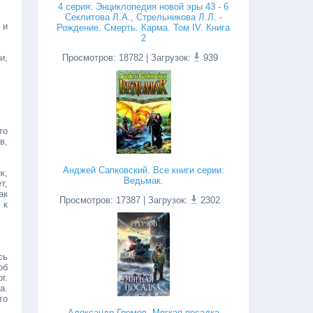
4 серия: Энциклопедия новой эры 43 - 6
Секлитова Л.А., Стрельникова Л.Л. -
 и
Рождение. Смерть. Карма. Том IV. Книга
2
и,
Просмотров
:
18782
| Загрузок:
939
то
в,
Анджей Сапковский. Все книги серии:
к,
Ведьмак.
т,
ак
Просмотров
:
17387
| Загрузок:
2302
 к
сь
об
г.
а.
то
Александр Громов. Мягкая посадка