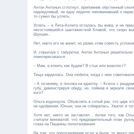
Антон Антоныч сглотнул, припомнив обугленный скелет
надоедливый, не одну неделю напоминавший о нераст
то сумел бы успеть.
Успеть – и Лита-Аэлита осталась бы жива, и не при
несостоявшейся шантажисткой Клавой, что скоро вы
Шукшин...
Нет, никто его не винит, но разве этим совесть успоко
И, спрыгнув с табуретки, Антон Антоныч решительно
поинтересовался:
– Мам, а клеить как будем? В стык или внахлест?
Теща зарделась. Она любила, когда с нею советовали
– А по-моему, я похожа на идиотку. – Ксюха с разд
губу, демонстрируя обиду, но, поймав в зеркале сво
кого?
Ольга вздохнула. Объяснять в сотый раз, что цирк э
не одобрении, Юльки, она не собиралась. Хватит и тог
Хотя нет, никто не заставлял... более того, как О
считали виноватой, что предварительный план рухн
глаза на Пашкины поползновения
На том, что поползновения если и были, то много ра