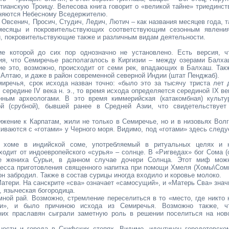
тианскую Троицу. Велесова книга говорит о «великой тайне» триединст
иняются Небесному Вседержителю.
 Овсенич, Просич, Студич, Ледич, Лютич – как названия месяцев года, т
месяцы и покровительствующих соответствующим сезонным явлени
и, покровительствующие также и различным видам деятельности.
ие которой до сих пор однозначно не установлено. Есть версия, ч
я, что Семиречье располагалось в Киргизии – между озерами Балха
ие это, возможно, происходит от семи рек, впадающих в Балхаш. Так
к Алтаю, и даже в район современной северной Индии (штат Пенджаб).
иречья, срок исхода назван точно: «было это за тысячу триста лет 
середине IV века н. э., то время исхода определяется серединой IX ве
нным археологами. В это время киммерийская (катакомбная) культу
й (срубной), бывшей ранее в Средней Азии, что свидетельствует
ижение к Карпатам, жили не только в Семиречье, но и в низовьях Волг
киваются с «готами» у Черного моря. Видимо, под «готами» здесь следу
й хоме в индийской соме, употребляемый в ритуальных целях и 
иходит от индоевропейского «сурья» – солнце. В «Ригведах» бог Сома (
ве жениха Сурьи, в данном случае дочери Солнца. Этот миф мож
цесса приготовления священного напитка при помощи Хмеля (Хомы\Сом
он забродил. Также в состав сурицы иногда входило и коровье молоко.
атери. На санскрите «сва» означает «самосущий», и «Матерь Сва» знач
 языческая богородица.
ной рай. Возможно, стремление переселиться в то «место, где никто 
ти», и было причиною исхода из Семиречья. Возможно также, ч
них праславян сыграли заметную роль в решении поселиться на нов
ности и города в Скифских степях. Видимо, идентичен геродотовско