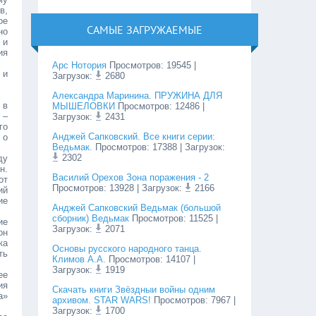
в,
ое
САМЫЕ ЗАГРУЖАЕМЫЕ
но
 и
ия
Арс Нотория
Просмотров
:
19545
|
 и
Загрузок:
2680
Александра Маринина. ПРУЖИНА ДЛЯ
 в
МЫШЕЛОВКИ
Просмотров
:
12486
|
 –
Загрузок:
2431
го
Анджей Сапковский. Все книги серии:
 о
Ведьмак.
Просмотров
:
17388
| Загрузок:
2302
ду
н.
Василий Орехов Зона поражения - 2
от
Просмотров
:
13928
| Загрузок:
2166
ий
ие
Анджей Сапковский Ведьмак (большой
сборник) Ведьмак
Просмотров
:
11525
|
ие
Загрузок:
2071
он
ка
Основы русского народного танца.
ть
Климов А.А.
Просмотров
:
14107
|
Загрузок:
1919
ее
ия
Cкачать книги Звёздныи войны одним
а»
архивом. STAR WARS!
Просмотров
:
7967
|
Загрузок:
1700