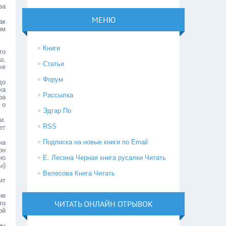
ва
МЕНЮ
ак
ям
Книги
то
ш,
Статьи
же
Форум
до
ка
Рассылка
ра
 о
Эдгар По
и.
RSS
ет
Подписка на новые книги по Email
на
он
но
Е. Лесина Черная книга русалки Читать
ы)
Велесова Книга Читать
ит
не
ЧИТАТЬ ОНЛАЙН ОТРЫВОК
то
ой
му