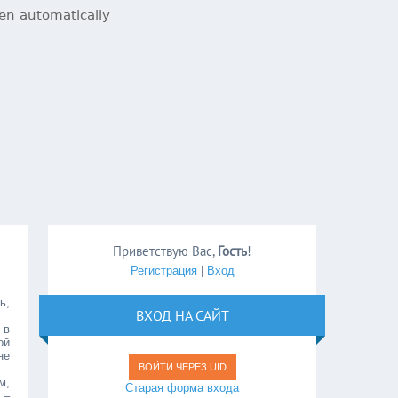
Приветствую Вас
,
Гость
!
Регистрация
|
Вход
ь,
ВХОД НА САЙТ
 в
ой
не
ВОЙТИ ЧЕРЕЗ UID
м,
Старая форма входа
 –