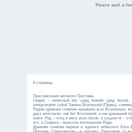
9 страница
Прославление великого Триглава.
Сварог – небесный бог, «дид божий» (дед богов),
олицетворяя собой Законы Вселенной (Правь), совме
Родом древние славяне называли всю Вселенную, вк
двух ипостасях: как бог Вселенной, и как домашний б
книге. Род – отец в мать всех богов, в сущности – э
его, а Сварога – мужское воплощение Рода.
Древние славяне верили в единого небесного Бога 
Перуном, Свентовитом – и, наконец, Триглавом, то ес