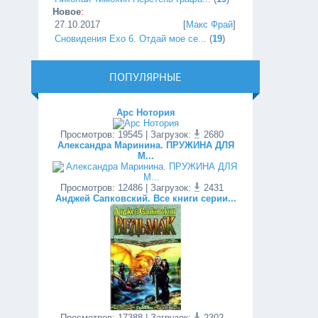
Новое
:
27.10.2017
[
Макс Фрай
]
Сновидения Ехо 6. Отдай мое се...
(
19
)
ПОПУЛЯРНЫЕ
Арс Нотория
Просмотров
:
19545
| Загрузок:
2680
Александра Маринина. ПРУЖИНА ДЛЯ
М...
Просмотров
:
12486
| Загрузок:
2431
Анджей Сапковский. Все книги серии...
Просмотров
:
17388
| Загрузок:
2302