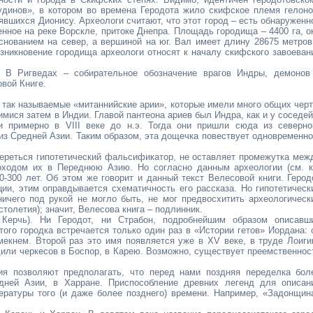
динов», в котором во времена Геродота жило скифское племя гелоно
явшихся Дионису. Археологи считают, что этот город – есть обнаруженн
нное на реке Ворскле, притоке Днепра. Площадь городища – 4400 га, о
снованием на север, а вершиной на юг. Вал имеет длину 28675 метров
озникновение городища археологи относят к началу скифского завоеван
). В Ригведах – собирательное обозначение врагов Индры, демонов
овой Книге.
и так называемые «митаннийские арии», которые имели много общих черт
мися затем в Индии. Главой пантеона ариев был Индра, как и у соседей
и примерно в VIII веке до н.э. Тогда они пришли сюда из северно
из Средней Азии. Таким образом, эта дощечка повествует одновременно
опереться гипотетический фальсификатор, не оставляет промежутка меж
оходом их в Переднюю Азию. Но согласно данным археологии (см. к
300 лет. Об этом же говорит и данный текст Велесовой книги. Герод
ии, этим оправдывается схематичность его рассказа. Но гипотетическ
ичего под рукой не могло быть, не мог предвосхитить археологическ
столетия); значит, Велесова книга – подлинник.
 Керчь). Ни Геродот, ни Страбон, подробнейшим образом описавш
ого городка встречается только один раз в «Истории гетов» Иордана: 
кнем. Второй раз это имя появляется уже в XV веке, в труде Лоиги
дили черкесов в Боспор, в Карею. Возможно, существует преемственнос
ия позволяют предполагать, что перед нами поздняя переделка бол
дней Азии, в Харране. Приспособление древних легенд для описан
ературы того (и даже более позднего) времени. Например, «Задонщин