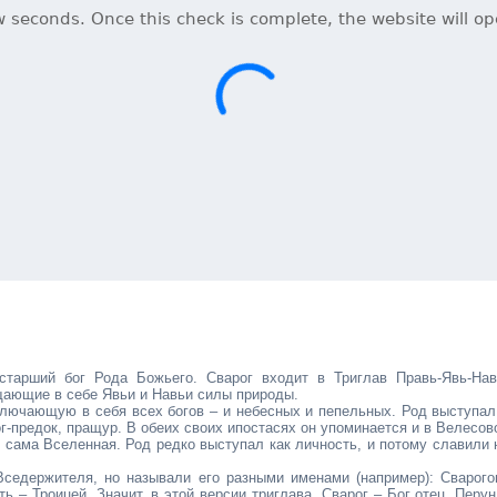
 старший бог Рода Божьего. Сварог входит в Триглав Правь-Явь-Нав
щающие в себе Явьи и Навьи силы природы.
лючающую в себя всех богов – и небесных и пепельных. Род выступал
ог-предок, пращур. В обеих своих ипостасях он упоминается и в Велесов
то сама Вселенная. Род редко выступал как личность, и потому славили 
Вседержителя, но называли его разными именами (например): Сварого
ть – Троицей. Значит, в этой версии триглава, Сварог – Бог отец, Перун