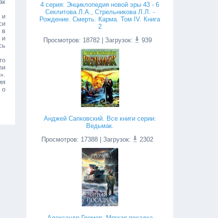
ак
4 серия: Энциклопедия новой эры 43 - 6
Секлитова Л.А., Стрельникова Л.Л. -
 и
Рождение. Смерть. Карма. Том IV. Книга
си
2
 в
 и
Просмотров
:
18782
| Загрузок:
939
сь
то
ли
».
мя
 о
Анджей Сапковский. Все книги серии:
Ведьмак.
Просмотров
:
17388
| Загрузок:
2302
Александр Громов. Мягкая посадка