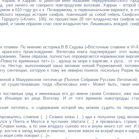
 Карань и Харран. В девятом веке название переднеазиатского горо
д, уже ничего не говорило новгородским волхвам. Харран – второй 
рмом в 610 году до н.э. По-видимому, в первоначальном варианте, в эт
ийского периода история скифов, повлекшей за собой гибель Скифско
 Геродоту («Клио», 106), по прошествии 28 лет владычества скифов н
царей, и таким образом спас свое владычество. Лишившись вождей, ски
х племен. По мнению историка В.В.Седова («Восточные славяне в VI-XI
, иранского происхождения. Велесова книга подтверждает этот выво
дованиях. Таким образом, полностью опровергается норманнская версия
«Повести временных лет» («…идоша за море к варягам, к руси… от эт
сти, Нестор, выполнявший заказ великих князей Рюриковичей, потомк
эту сентенцию, которую к тому же неверно поняли, поскольку Рюрик б
денной в Мазуринском летописце (Полное Собрание Русских Летописей, 
у из существовавших тогда «Велесовых книг». Может быть, такая кни
ен поставиша град и именоваша его до имени своем Словенск, иже ны
ра Ильмера во реце Волхову. И от того времени новогородцы ста
ская летопись, о содержании которой мы можем судить по переска
прозвались славяне (…) Славен князь (…) идя к полуночи град велик
лся у Понта и Меотса в пустынях обитати (…) и прозвалась страна 
Славен князь, а по нем владаху сыново его и внуки много сот лет. И 
р, восток в запад морем и землею, многие земли на вскрай моря и наро
до моря себе покорил (…)».