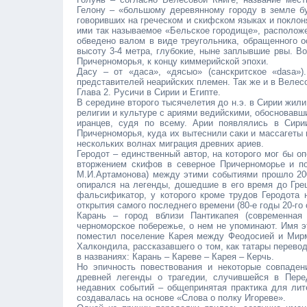
Гелону – «большому деревянному городу в земле бу
говоривших на греческом и скифском языках и поклон
ими так называемое «Бельское городище», расположе
обведено валом в виде треугольника, обращенного о
высоту 3-4 метра, глубокие, ныне заплывшие рвы. В
Причерноморья, к концу киммерийской эпохи.
Дасу – от «даса», «дясыо» (санскритское «dasa»
представителей неарийских племен. Так же и в Велес
Глава 2. Русичи в Сирии и Египте.
В середине второго тысячелетия до н.э. в Сирии жил
религии и культуре с ариями ведийскими, обосновавши
иранцев, судя по всему. Арии появлялись в Сири
Причерноморья, куда их вытеснили саки и массагеты 
нескольких волнах миграция древних ариев.
Геродот – единственный автор, на которого мог бы 
вторжением скифов в северное Причерноморье и п
М.И.Артамонова) между этими событиями прошло 200-
опирался на легенды, дошедшие в его время до Грец
фальсификатор, у которого кроме трудов Геродота н
открытия самого последнего времени (80-е годы 20-го 
Карань – город вблизи Пантикапея (современная
черноморское побережье, о нем не упоминают. Имя эт
поместил поселение Карея между Феодосией и Мирме
Халкондила, рассказавшего о том, как татары перево
в названиях: Карань – Кареве – Карея – Керчь.
Но эпичность повествования и некоторые совпаден
древней легенды о трагедии, случившейся в Пере
недавних событий – общепринятая практика для лит
создавалась на основе «Слова о полку Игореве».