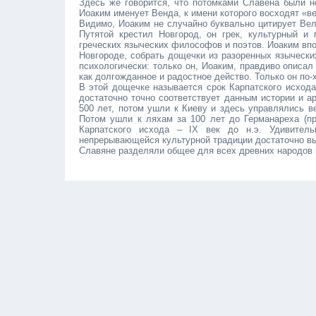
Здесь же говорится, что потомками Славена были н
Иоаким именует Венда, к имени которого восходят «в
Видимо, Иоаким не случайно буквально цитирует Вел
Путятой крестил Новгород, он грек, культурный и
греческих языческих философов и поэтов. Иоаким впо
Новгороде, собрать дощечки из разоренных язычески
психологически: только он, Иоаким, правдиво описа
как долгожданное и радостное действо. Только он по-
В этой дощечке называется срок Карпатского исхода : 
достаточно точно соответствует данным истории и а
500 лет, потом ушли к Киеву и здесь управлялись в
Потом ушли к ляхам за 100 лет до Германареха (при
Карпатского исхода – IX век до н.э. Удивител
непрерывающейся культурной традиции достаточно вы
Славяне разделяли общее для всех древних народов м