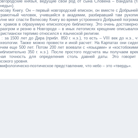
овгородские князья, ведущие свой род от сына Словена – Вандала (т
енеды»).
есову Книгу. Он – первый новгородский епискон, он вместе с Добрыней
 грамотный человек, учившийся в академии, разбиравший там рукопи
лне мог спасти Велесову Книгу во время устроенного Добрыней погрома
х храмов в образуемую епископскую библиотеку. Это очень достоверно
л разгром и резню в Новгороде – в иных летописях крещение описывало
христиански терпимо относился к языческой религии.
за 1500 лет до Дира (прибл. 850 г. н.э.), то есть – VIII век до н.э., ч
рхеологии. Также можно провести и иной расчет: На Карпатах они сиде
ечем еще 500 лет. Потом 200 лет воевали с «языцами» и «костобокими
близительно 350 г. н.э.). После простого подсчета мы получаем вре
ьная точность для определения столь давней даты. Это говорит
сокого уровня.
ифологическо-поэтическое представление, что небо – это «твердь».