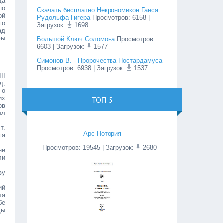
да
по
Скачать бесплатно Некрономикон Ганса
ой
Рудольфа Гигера
Просмотров
:
6158
|
го
Загрузок:
1698
ад
фы
Большой Ключ Соломона
Просмотров
:
6603
| Загрузок:
1577
Симонов В. - Пророчества Ностардамуса
Просмотров
:
6938
| Загрузок:
1537
II
д,
 о
их
ТОП 5
ов
ыл
т.
Арс Нотория
га
Просмотров
:
19545
| Загрузок:
2680
не
ли
зу
ий
та
бе
ды