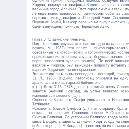
Одной из причин переделки явилось созвучие имен
Харран, покинутого скифами более тысячи лет наза
величине город Ассирии. Этот город скифы взяли шту
легенде повествовалось о трагическом событии сир
царства в исход скифов из Передней Азии. Согласно
Передней Азией, Кияксар перебил на пиру скифских 
были вынуждены покинуть Переднюю Азию.
Глава 3. Славянские племена.
Под этнонимом «русы» скрывается одно из славянски
веках», М., 1982), это племя – скифо-сарматского
освованный на исторических и топонимических иссле
происхождение этнонима «русы», берущая начало в 
варяг прозвалася русская земля»). По всей видимо
варягов – Рюрика, был вынужден попросту вставить 
варягом-бодричем, но не норманном.
Эта легенда во многом совпадает с легендой, приве
31, Л., 1968). Видимо, летописец опирался на одн
хранилась в монастырской библиотеке.
» (…) Лета 3113 (2578 до н.э.) великий князь Слов
зовется Великий Новград, нa устье великого озе
именоваться словене (…) «.
Словена и брата его Скифа упоминает и Иоакимов
Татищева:
«Славен с братом Скифом (…) и от старшего брата 
создал, во свое имя Словенск нарече. А Скиф оста
Скифия Великая. По устроении Великого града умер 
князь Вандал, владея славянами, ходя всюду на севе
себе покоря (…). А Вандал (…) вся земля их от моря 