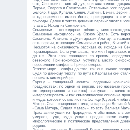
сын, Свентовит – святой дух; они составляют дохрис
Перуна, Сварога и Свентовита. Остальные боги подч
Белояр, Ладо, Купала, Сенич, Житнич, Венич, Зернич,
и одновременно имена богов, приходящих в эти 
природы. Далее в тексте дощечки перечисляются бог
Глава 1. Исход из Семиречья.
Семиречье – легендарная область, местонахожден
Семиречье находилось на Южном Урале. Есть верси
Сасыколь, Алаколь и Джунгарским Алатау, а назван
есть версии, относящие Семиречье в район, близкий 
Несмотря на сказочность рассказа об исходе из Сем
Германареха». Если учитывать, что жил Германарех в 
до н.э. Этот срок совпадает со сроком, определе
северного Причерноморья уступила место скифско
переселении скифов в Причерноморье.
Готское море – скифы до того, как они начали продв
Судя по данному тексту, по пути к Карпатам они стал
понимать киммерийцев.
Сурица – священный напиток, подобный иранско
празднествах; по одной из версий, это название про
же одновременно и напиток) выступает в качест
интерпретировать и как символическое описание про
и меда, который оставляют на Солнце (Сурье), чтобы 
Матерь Сва – священная птица, инкарнация Великой М
«Сама Матерь, Сущая Матерь», то есть Великая Мать,
Праславяне ушли из Прародины, чтобы попасть в зем
умирает, туда, куда уходят предки после смер
мифологические и поэтические представления древ
родине.
Голунь – согласно Велесовой Книге, название мест