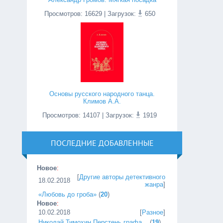
Просмотров
:
16629
| Загрузок:
650
Основы русского народного танца.
Климов А.А.
Просмотров
:
14107
| Загрузок:
1919
ПОСЛЕДНИЕ ДОБАВЛЕННЫЕ
Новое
:
[
Другие авторы детективного
18.02.2018
жанра
]
«Любовь до гроба»
(
20
)
Новое
:
10.02.2018
[
Разное
]
Николай Тимохин Перстень графа...
(
19
)