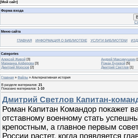
[
Мой сайт
]
Форма входа
В
Ст
Меню сайта
ГЛАВНАЯ
ИНФОРМАЦИЯ О БИБЛИОТЕКЕ
УСЛУГИ БИБЛИОТЕКИ
ИЗД
Categories
Алексей Живой
[3]
Андрей Максимушкин
[
Марианна Алферова
[3]
Роман Буревой
[5]
Дмитрий Морозов
[2]
Дмитрий Светлов
[1]
Главная
»
Файлы
» Альтернативная история
В разделе материалов
:
21
Показано материалов
:
1-10
Дмитрий Светлов Капитан-коман
Роман Капитан Командор покажет ва
отставному военному стать успешн
крепостным, а главное первым сове
России растет, когда появляется гла