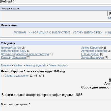
[
Мой сайт
]
Форма входа
В
Ст
Меню сайта
ГЛАВНАЯ
ИНФОРМАЦИЯ О БИБЛИОТЕКЕ
УСЛУГИ БИБЛИОТЕКИ
ИЗД
Categories
Григорий Остер
[2]
Льюис Кэрролл
[41]
Лаймен Фрэнк Баум
[1]
Авторские сборники
[3]
Детская образовательная литература
[1]
Г. Х. Андерсен
[1]
Рэймонд Смаллиан
[2]
Ходжа Насреддин
[3]
Главная
»
Файлы
»
Книги для детей
»
Льюис Кэрролл
Льюис Кэрролл Алиса в стране чудес 1866 год
[ ·
Скачать удаленно
(12. 45 mb) ]
Л
Али
Сорок две иллюст
В оригинальной авторской орфографии издания 1866
Всего комментариев
:
0