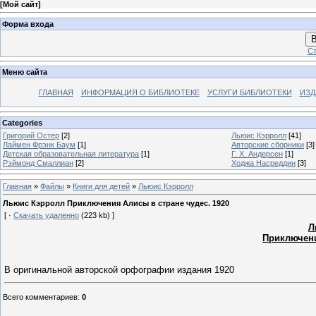
[
Мой сайт
]
Форма входа
В
Ст
Меню сайта
ГЛАВНАЯ
ИНФОРМАЦИЯ О БИБЛИОТЕКЕ
УСЛУГИ БИБЛИОТЕКИ
ИЗД
Categories
Григорий Остер
[2]
Льюис Кэрролл
[41]
Лаймен Фрэнк Баум
[1]
Авторские сборники
[3]
Детская образовательная литература
[1]
Г. Х. Андерсен
[1]
Рэймонд Смаллиан
[2]
Ходжа Насреддин
[3]
Главная
»
Файлы
»
Книги для детей
»
Льюис Кэрролл
Льюис Кэрролл Приключения Алисы в стране чудес. 1920
[ ·
Скачать удаленно
(223 kb) ]
Л
Приключени
В оригинальной авторской орфографии издания 1920
Всего комментариев
:
0