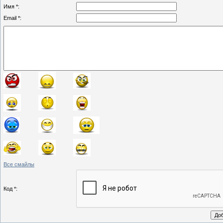
Имя *:
Email *:
Все смайлы
Код *: