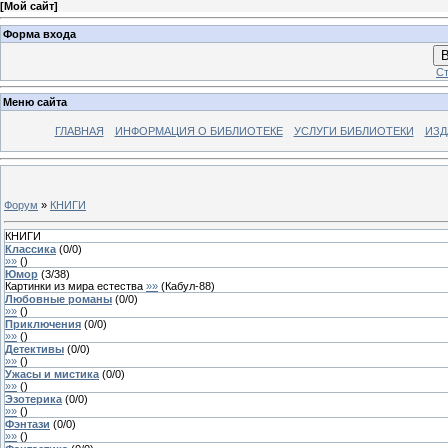
[
Мой сайт
]
Форма входа
В
Ст
Меню сайта
ГЛАВНАЯ
ИНФОРМАЦИЯ О БИБЛИОТЕКЕ
УСЛУГИ БИБЛИОТЕКИ
ИЗД
Форум
»
КНИГИ
КНИГИ
Классика
(
0
/
0
)
»»
(
)
Юмор
(
3
/
38
)
Картинки из мира естества
»»
(
Кабул-88
)
Любовные романы
(
0
/
0
)
»»
(
)
Приключения
(
0
/
0
)
»»
(
)
Детективы
(
0
/
0
)
»»
(
)
Ужасы и мистика
(
0
/
0
)
»»
(
)
Эзотерика
(
0
/
0
)
»»
(
)
Фэнтази
(
0
/
0
)
»»
(
)