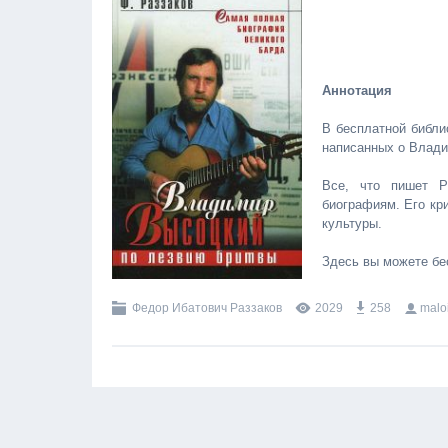
Аннотация
В бесплатной библи
написанных о Влад
Все, что пишет Р
биографиям. Его кр
культуры.
Здесь вы можете бе
Федор Ибатович Раззаков
2029
258
malo