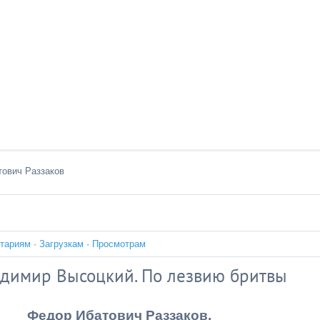
ович Раззаков
тариям
·
Загрузкам
·
Просмотрам
адимир Высоцкий. По лезвию бритвы
Федор Ибатович Раззаков.