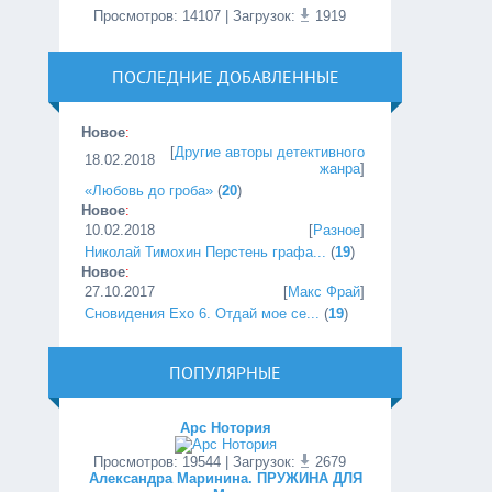
Просмотров
:
14107
| Загрузок:
1919
ПОСЛЕДНИЕ ДОБАВЛЕННЫЕ
Новое
:
[
Другие авторы детективного
18.02.2018
жанра
]
«Любовь до гроба»
(
20
)
Новое
:
10.02.2018
[
Разное
]
Николай Тимохин Перстень графа...
(
19
)
Новое
:
27.10.2017
[
Макс Фрай
]
Сновидения Ехо 6. Отдай мое се...
(
19
)
ПОПУЛЯРНЫЕ
Арс Нотория
Просмотров
:
19544
| Загрузок:
2679
Александра Маринина. ПРУЖИНА ДЛЯ