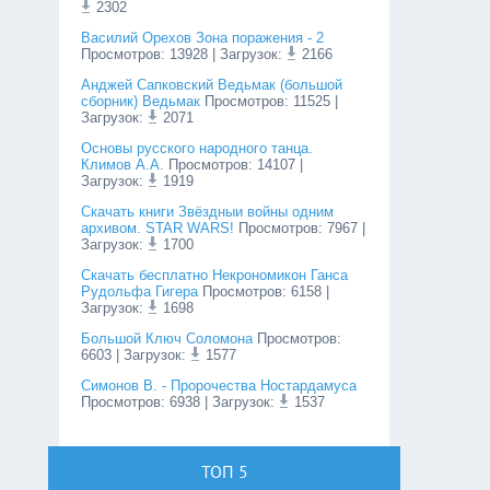
2302
Василий Орехов Зона поражения - 2
Просмотров
:
13928
| Загрузок:
2166
Анджей Сапковский Ведьмак (большой
сборник) Ведьмак
Просмотров
:
11525
|
Загрузок:
2071
Основы русского народного танца.
Климов А.А.
Просмотров
:
14107
|
Загрузок:
1919
Cкачать книги Звёздныи войны одним
архивом. STAR WARS!
Просмотров
:
7967
|
Загрузок:
1700
Скачать бесплатно Некрономикон Ганса
Рудольфа Гигера
Просмотров
:
6158
|
Загрузок:
1698
Большой Ключ Соломона
Просмотров
:
6603
| Загрузок:
1577
Симонов В. - Пророчества Ностардамуса
Просмотров
:
6938
| Загрузок:
1537
ТОП 5