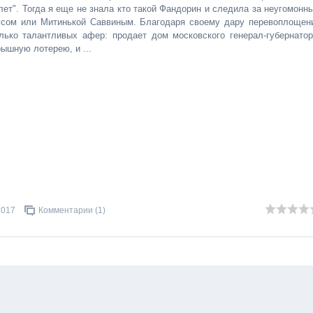
лет". Тогда я еще не знала кто такой Фандорин и следила за неугомонн
сом или Митинькой Саввиным. Благодаря своему дару перевоплощен
лько талантливых афер: продает дом московского генерал-губернатор
ышную лотерею, и ...
2017
Комментарии (1)