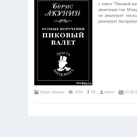
с книги "Пиковый ва
авантюристом Мому
он реализует неско
реализует беспроигр
Борис Акунин
1658
69
maloir
20.08.