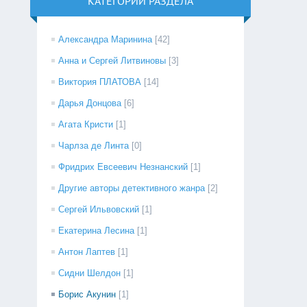
КАТЕГОРИИ РАЗДЕЛА
Александра Маринина
[42]
Анна и Сергей Литвиновы
[3]
Виктория ПЛАТОВА
[14]
Дарья Донцова
[6]
Агата Кристи
[1]
Чарлза де Линта
[0]
Фридрих Евсеевич Незнанский
[1]
Другие авторы детективного жанра
[2]
Сергей Ильвовский
[1]
Екатерина Лесина
[1]
Антон Лаптев
[1]
Сидни Шелдон
[1]
Борис Акунин
[1]