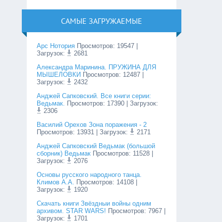
САМЫЕ ЗАГРУЖАЕМЫЕ
Арс Нотория
Просмотров
:
19547
|
Загрузок:
2681
Александра Маринина. ПРУЖИНА ДЛЯ
МЫШЕЛОВКИ
Просмотров
:
12487
|
Загрузок:
2432
Анджей Сапковский. Все книги серии:
Ведьмак.
Просмотров
:
17390
| Загрузок:
2306
Василий Орехов Зона поражения - 2
Просмотров
:
13931
| Загрузок:
2171
Анджей Сапковский Ведьмак (большой
сборник) Ведьмак
Просмотров
:
11528
|
Загрузок:
2076
Основы русского народного танца.
Климов А.А.
Просмотров
:
14108
|
Загрузок:
1920
Cкачать книги Звёздныи войны одним
архивом. STAR WARS!
Просмотров
:
7967
|
Загрузок:
1701