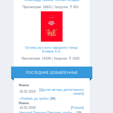
Просмотров
:
16631
| Загрузок:
651
Основы русского народного танца.
Климов А.А.
Просмотров
:
14108
| Загрузок:
1920
ПОСЛЕДНИЕ ДОБАВЛЕННЫЕ
Новое
:
[
Другие авторы детективного
18.02.2018
жанра
]
«Любовь до гроба»
(
20
)
Новое
:
10.02.2018
[
Разное
]
Николай Тимохин Перстень графа...
(
19
)