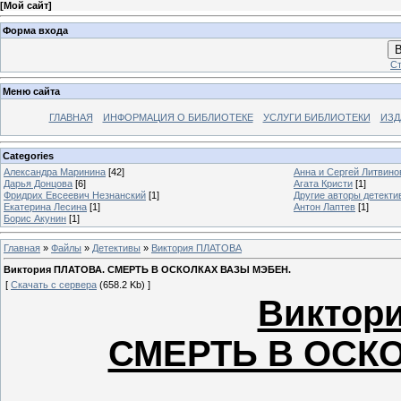
[
Мой сайт
]
Форма входа
В
Ст
Меню сайта
ГЛАВНАЯ
ИНФОРМАЦИЯ О БИБЛИОТЕКЕ
УСЛУГИ БИБЛИОТЕКИ
ИЗД
Categories
Александра Маринина
[42]
Анна и Сергей Литвин
Дарья Донцова
[6]
Агата Кристи
[1]
Фридрих Евсеевич Незнанский
[1]
Другие авторы детекти
Екатерина Лесина
[1]
Антон Лаптев
[1]
Борис Акунин
[1]
Главная
»
Файлы
»
Детективы
»
Виктория ПЛАТОВА
Виктория ПЛАТОВА. СМЕРТЬ В ОСКОЛКАХ ВАЗЫ МЭБЕН.
[
Скачать с сервера
(658.2 Kb) ]
Виктор
СМЕРТЬ В ОСК