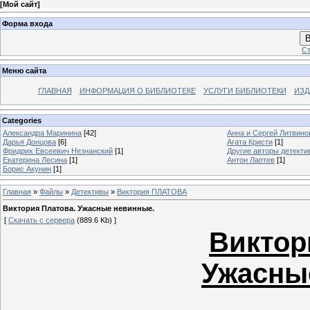
[
Мой сайт
]
Форма входа
В
Ст
Меню сайта
ГЛАВНАЯ
ИНФОРМАЦИЯ О БИБЛИОТЕКЕ
УСЛУГИ БИБЛИОТЕКИ
ИЗД
Categories
Александра Маринина
[42]
Анна и Сергей Литвин
Дарья Донцова
[6]
Агата Кристи
[1]
Фридрих Евсеевич Незнанский
[1]
Другие авторы детекти
Екатерина Лесина
[1]
Антон Лаптев
[1]
Борис Акунин
[1]
Главная
»
Файлы
»
Детективы
»
Виктория ПЛАТОВА
Виктория Платова. Ужасные невинные.
[
Скачать с сервера
(889.6 Kb) ]
Виктор
Ужасны