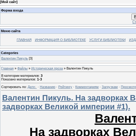
[
Мой сайт
]
Форма входа
В
Ст
Меню сайта
ГЛАВНАЯ
ИНФОРМАЦИЯ О БИБЛИОТЕКЕ
УСЛУГИ БИБЛИОТЕКИ
ИЗД
Categories
Валентин Пикуль
[3]
Главная
»
Файлы
»
Историческая проза
» Валентин Пикуль
В категории материалов
:
3
Показано материалов
:
1-3
Сортировать по
:
Дате
·
Названию
·
Рейтингу
·
Комментариям
·
Загрузкам
·
Просмот
Валентин Пикуль. На задворках В
задворках Великой империи #1).
Валент
На задворках Вел