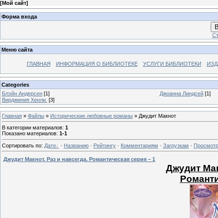
[
Мой сайт
]
Форма входа
В
Ст
Меню сайта
ГЛАВНАЯ
ИНФОРМАЦИЯ О БИБЛИОТЕКЕ
УСЛУГИ БИБЛИОТЕКИ
ИЗД
Categories
Блэйн Андерсен
[1]
Джоанна Линдсей
[1]
Вирджиния Хенли.
[3]
Главная
»
Файлы
»
Исторические любовные романы
» Джудит Макнот
В категории материалов
:
1
Показано материалов
:
1-1
Сортировать по
:
Дате
·
Названию
·
Рейтингу
·
Комментариям
·
Загрузкам
·
Просмот
Джудит Макнот. Раз и навсегда. Романтическая серия – 1
Джудит Мак
Романти