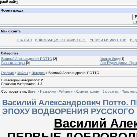
[
Мой сайт
]
Форма входа
В
Ст
Меню сайта
ГЛАВНАЯ
ИНФОРМАЦИЯ О БИБЛИОТЕКЕ
УСЛУГИ БИБЛИОТЕКИ
ИЗД
Categories
Василий Александрович ПОТТО
[2]
Уолтер Лорд
[1]
Разные авторы
[0]
Лев Рудольфович Проз
Главная
»
Файлы
»
История
» Василий Александрович ПОТТО
В категории материалов
:
2
Показано материалов
:
1-2
Сортировать по
:
Дате
·
Названию
·
Рейтингу
·
Комментариям
·
Загрузкам
·
Просмот
Василий Александрович Потто
ЭПОХУ ВОДВОРЕНИЯ РУССКОГО
Василий Алек
ПЕРВЫЕ ДОБРОВОЛ