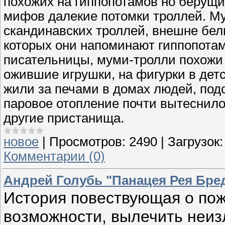
похожих на гиппопотамов но берущи
мифов далекие потомки троллей. М
скандинавских троллей, внешне бел
которых они напоминают гиппопотам
писательницы, муми-тролли похожи 
ожившие игрушки, на фигурки в дет
жили за печами в домах людей, под
паровое отопление почти вытеснило
другие пристанища.
новое
|
Просмотров:
2490
|
Загрузок:
Комментарии (0)
Андрей Голубь "Панацея Рея Бре
История повествующая о пож
возможности, вылечить неиз