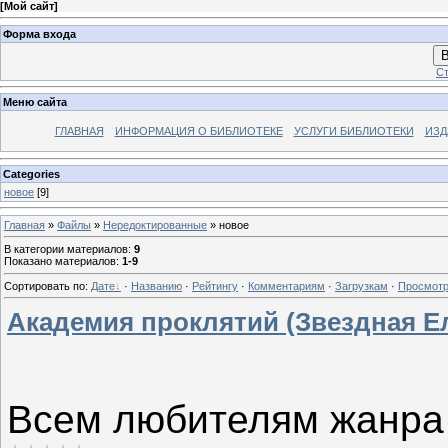
[
Мой сайт
]
Форма входа
В
Ст
Меню сайта
ГЛАВНАЯ
ИНФОРМАЦИЯ О БИБЛИОТЕКЕ
УСЛУГИ БИБЛИОТЕКИ
ИЗД
Categories
новое
[9]
Главная
»
Файлы
»
Нередоктированные
» новое
В категории материалов
:
9
Показано материалов
:
1-9
Сортировать по
:
Дате
·
Названию
·
Рейтингу
·
Комментариям
·
Загрузкам
·
Просмот
Академия проклятий (Звездная Е
Всем любителям жанра 