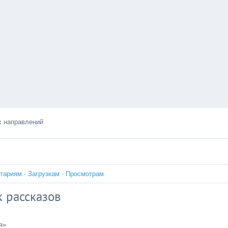
х направлений
тариям
·
Загрузкам
·
Просмотрам
 рассказов
я»