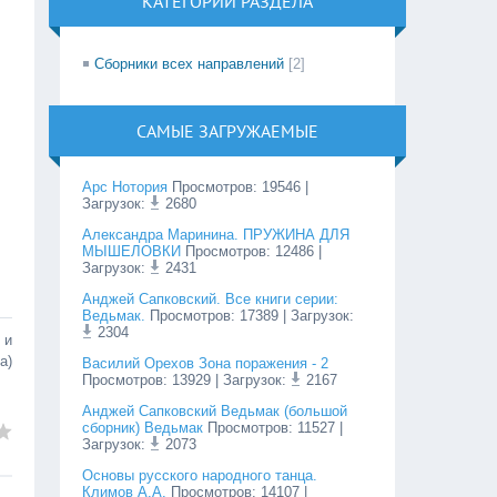
КАТЕГОРИИ РАЗДЕЛА
Сборники всех направлений
[2]
САМЫЕ ЗАГРУЖАЕМЫЕ
Арс Нотория
Просмотров
:
19546
|
Загрузок:
2680
Александра Маринина. ПРУЖИНА ДЛЯ
МЫШЕЛОВКИ
Просмотров
:
12486
|
Загрузок:
2431
Анджей Сапковский. Все книги серии:
Ведьмак.
Просмотров
:
17389
| Загрузок:
2304
 и
а)
Василий Орехов Зона поражения - 2
Просмотров
:
13929
| Загрузок:
2167
Анджей Сапковский Ведьмак (большой
сборник) Ведьмак
Просмотров
:
11527
|
Загрузок:
2073
Основы русского народного танца.
Климов А.А.
Просмотров
:
14107
|