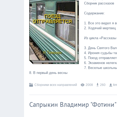
Сборник рассказов
Содержание:
1. Все это видел я в
2. Ходячий мертвец
Из цикла «Рассказы
3. День Святого Ва
4. Ирония судьбы т
5. Поезд отправляет
6. Экзаменов нелегк
7. Веселые школьны
8. В первый день весны
Сборники всех направлений
2008
260
ti
Сапрыкин Владимир "Фотини"