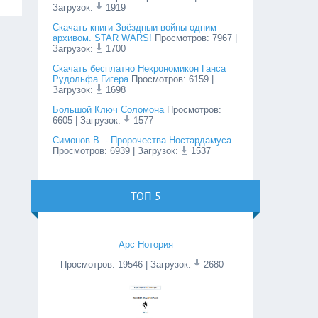
Загрузок:
1919
Cкачать книги Звёздныи войны одним
архивом. STAR WARS!
Просмотров
:
7967
|
Загрузок:
1700
Скачать бесплатно Некрономикон Ганса
Рудольфа Гигера
Просмотров
:
6159
|
Загрузок:
1698
Большой Ключ Соломона
Просмотров
:
6605
| Загрузок:
1577
Симонов В. - Пророчества Ностардамуса
Просмотров
:
6939
| Загрузок:
1537
ТОП 5
Арс Нотория
Просмотров
:
19546
| Загрузок:
2680