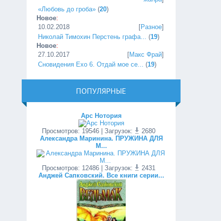
«Любовь до гроба»
(
20
)
Новое
:
10.02.2018
[
Разное
]
Николай Тимохин Перстень графа...
(
19
)
Новое
:
27.10.2017
[
Макс Фрай
]
Сновидения Ехо 6. Отдай мое се...
(
19
)
ПОПУЛЯРНЫЕ
Арс Нотория
Просмотров
:
19546
| Загрузок:
2680
Александра Маринина. ПРУЖИНА ДЛЯ
М...
Просмотров
:
12486
| Загрузок:
2431
Анджей Сапковский. Все книги серии...