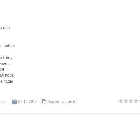
о сне
 о себе»
лентина
акая…
ся
ая пора
е годы
mohin
07.12.2012
Комментарии (0)