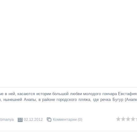
ные в ней, касаются истории большой любви молодого гончара Евстафия
 нынешней Анапы, в районе городского пляжа, где речка Бугур (Анапк
bmanya
02.12.2012
Комментарии (0)