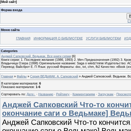
[
Мой сайт
]
Форма входа
В
Ст
Меню сайта
ГЛАВНАЯ
ИНФОРМАЦИЯ О БИБЛИОТЕКЕ
УСЛУГИ БИБЛИОТЕКИ
ИЗД
Categories
Анджей Сапковский. Ведьмак. Все книги серии
[6]
Книги серии: 1. Последнее желание (1986, 1993) 2. Меч Предназначения (1992) 3. Кров
Владычица Озера (1998) Оригинальное название: Saga o wiedz'minie Издательство: А
Перевод: Вайсброт Е. П Язык: русский Форматы: doc, txt, chm, fb2 Качество: eBook (
Главная
»
Файлы
»
Серия ВЕДЬМАК. А. Сапковский
» Анджей Сапковский. Ведьмак. Вс
В категории материалов
:
6
Показано материалов
:
1-6
Сортировать по
:
Дате
·
Названию
·
Рейтингу
·
Комментариям
·
Загрузкам
·
Просмот
Анджей Сапковский Что-то кончит
окончание саги о Ведьмаке] Ведь
Анджей Сапковский Что-то кончится,
окончание саги о Ведьмаке] Ведьмак