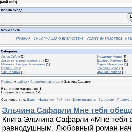
[
Мой сайт
]
Форма входа
В
Ст
Меню сайта
ГЛАВНАЯ
ИНФОРМАЦИЯ О БИБЛИОТЕКЕ
УСЛУГИ БИБЛИОТЕКИ
ИЗД
Categories
Артур Хейли
[2]
Владимир Мегре
[8]
Документальная литература
[2]
Додерер Хаймито
[1]
Михеева Тамара Витальевна
[1]
Мария Метлицкая
[1]
Ирвин Шоу
[1]
Кэмерон Брюс
[1]
Чак Паланик
[1]
Иринья Коняева
[1]
Главная
»
Файлы
»
Современная проза
» Эльчина Сафарли
В категории материалов
:
1
Показано материалов
:
1-1
Сортировать по
:
Дате
·
Названию
·
Рейтингу
·
Комментариям
·
Загрузкам
·
Просмот
Эльчина Сафарли Мне тебя обещ
Книга Эльчина Сафарли «Мне тебя 
равнодушным. Любовный роман начин