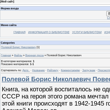
[
Мой сайт
]
Форма входа
В
Ст
Меню сайта
ГЛАВНАЯ
ИНФОРМАЦИЯ О БИБЛИОТЕКЕ
УСЛУГИ БИБЛИОТЕКИ
ИЗД
Categories
Полевой Борис Николаевич
[1]
Главная
»
Файлы
»
Военная проза
» Полевой Борис Николаевич
В категории материалов
:
1
Показано материалов
:
1-1
Сортировать по
:
Дате
·
Названию
·
Рейтингу
·
Комментариям
·
Загрузкам
·
Просмот
Полевой Борис Николаевич Повес
Книга, на которой воспиталось не о
СССР на героя этого романа мечта
этой книги происходят в 1942-1945 г