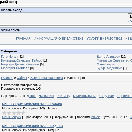
[
Мой сайт
]
Форма входа
В
Ст
Меню сайта
ГЛАВНАЯ
ИНФОРМАЦИЯ О БИБЛИОТЕКЕ
УСЛУГИ БИБЛИОТЕКИ
ИЗД
Categories
Гете Иоганн
[2]
Данте Алигьери
[22]
Кольридж Сэмюэль Тэйлор
[1]
Мигель де Сервантес 
Редьярд Джозеф Киплинг
[5]
Манн Генрих
[3]
Маргарет Митчелл
[0]
Вулф Вирджиния
[1]
Главная
»
Файлы
»
Зарубежная классика
» Манн Генрих
В категории материалов
:
3
Показано материалов
:
1-3
Сортировать по
:
Дате
·
Названию
·
Рейтингу
·
Комментариям
·
Загрузкам
·
Просмот
Манн Генрих. Империя (№3) - Голова
Манн Генрих. Империя (№3) - Голова
Манн Генрих
|
Просмотров:
2031
|
Загрузок:
340
|
Добавил:
maloir
|
Дата:
20.11.2012
|
К
Манн Генрих. Империя (№2) - Бедные
Манн Генрих. Империя (№2) - Бедные