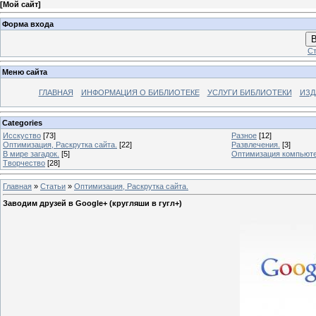
[
Мой сайт
]
Форма входа
В
Ст
Меню сайта
ГЛАВНАЯ
ИНФОРМАЦИЯ О БИБЛИОТЕКЕ
УСЛУГИ БИБЛИОТЕКИ
ИЗД
Categories
Исcкуство
[73]
Разное
[12]
Оптимизация, Раскрутка сайта.
[22]
Развлечения.
[3]
В мире загадок.
[5]
Оптимизация компьюте
Творчество
[28]
Главная
»
Статьи
»
Оптимизация, Раскрутка сайта.
Заводим друзей в Google+ (кругляши в гугл+)