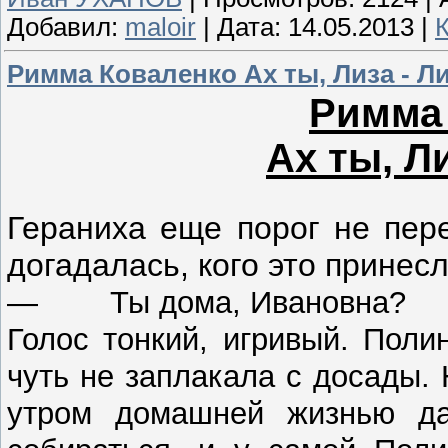
Добавил:
maloir
|
Дата:
14.05.2013
|
Римма Коваленко Ах ты, Лиза - Л
Римма
Ах ты, Л
Гераниха еще порог не пер
догадалась, кого это принесл
— Ты дома, Ивановна?
Голос тонкий, игривый. Поли
чуть не заплакала с досады. 
утром домашней жизнью да