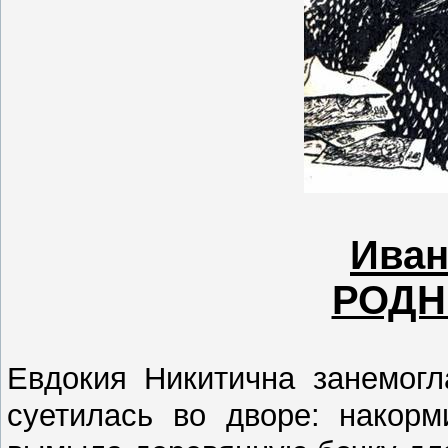
Ива
РОДН
Евдокия Никитична занемогл
суетилась во дворе: накорм