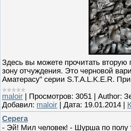
Здесь вы можете прочитать вторую 
зону отчуждения. Это черновой вар
Аматерасу" серии S.T.A.L.K.E.R. При
maloir
|
Просмотров:
3051
|
Author:
З
Добавил:
maloir
|
Дата:
19.01.2014
|
Серега
- Эй! Мил человек! - Шурша по полу