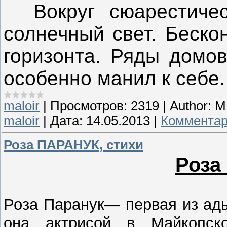
Вокруг сюарестичес
солнечный свет. Беско
горизонта. Ряды домов
особенно манил к себе.
maloir
|
Просмотров:
2319
|
Author:
М
maloir
|
Дата:
14.05.2013
|
Комментар
Роза ПАРАНУК, стихи
Роза
Роза Паранук— первая из ад
она актрисой в Майкопск