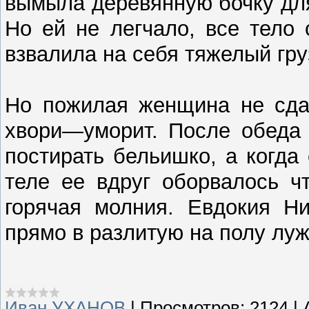
вымыла деревянную бочку для
Но ей не легчало, все тело
взвалила на себя тяжелый груз
Но пожилая женщина не сдав
хвори—уморит. После обеда 
постирать бельишко, а когда
теле ее вдруг оборвалось ч
горячая молния. Евдокия Ни
прямо в разлитую на полу луж
Иван УХАНОВ
|
Просмотров:
2124
|