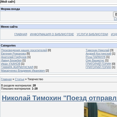
[
Мой сайт
]
Форма входа
В
Ст
Меню сайта
ГЛАВНАЯ
ИНФОРМАЦИЯ О БИБЛИОТЕКЕ
УСЛУГИ БИБЛИОТЕКИ
ИЗД
Categories
Произведения наших посетителей
[0]
Тимохин Николай
[3]
Евгения Романова
[5]
Андрей Костинский
[1]
Анатолий Горбунов
[1]
Роза ПАРАНУК
[1]
Давид Бромбер
[1]
Ояр Вациетнс
[1]
Иван УХАНОВ
[1]
ГРИГОРИЙ ГОРИН
[0]
ТАМАРА ЖИРМУНСКАЯ
[1]
ГРИГОРИЙ ГОРИН
[1]
Макарченко Владимир Иванович
[2]
Главная
»
Статьи
» Творчество
В разделе материалов
:
28
Показано материалов
:
1-28
Николай Тимохин "Поезд отправля