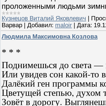
проложенными людьми зимн
Кузнецов Виталий Яковлевич
|
Прос
Варвар
|
Добавил:
maloir
|
Дата:
19.1
Людмила Максимовна Козлова
* * *
Поднимешься до света — н
Или увидев сон какой-то 
Далёкий ген программы к
Цветущей степью, духом 
Зовёт в дорогу. Выглянеш