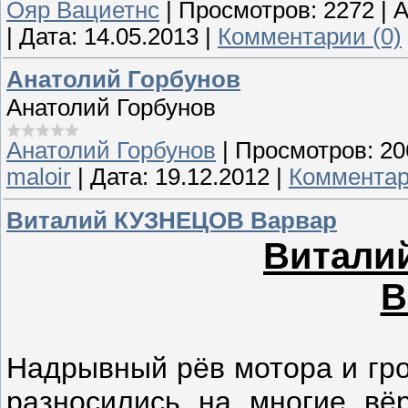
Ояр Вациетнс
|
Просмотров:
2272
|
A
|
Дата:
14.05.2013
|
Комментарии (0)
Анатолий Горбунов
Анатолий Горбунов
Анатолий Горбунов
|
Просмотров:
20
maloir
|
Дата:
19.12.2012
|
Комментар
Виталий КУЗНЕЦОВ Варвар
Витали
В
Надрывный рёв мотора и гро
разносились на многие вё