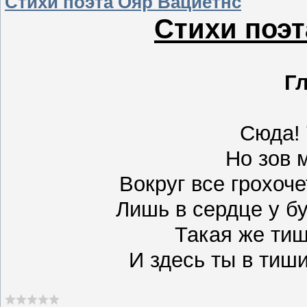
Стихи поэта Ояр Вациетнс
Стихи поэт
Г
Сюда!
Но зов 
Вокруг все грохоч
Лишь в сердце у 
Такая же тиш
И здесь ты в тиши