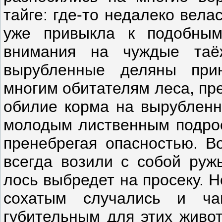
тайге: где-то недалеко вела
уже привыкла к подобны
внимания на чуждые таё
вырубленные деляны при
многим обитателям леса, пр
обилие корма на вырубленн
молодым лиственным подрост
пренебрегая опасностью. Во
всегда возили с собой руж
лось выбредет на просеку. 
сохатым случались и ча
губительным для этих живот