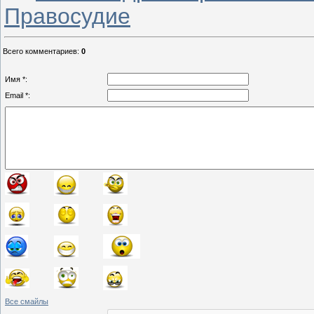
Правосудие
Всего комментариев
:
0
Имя *:
Email *:
Все смайлы