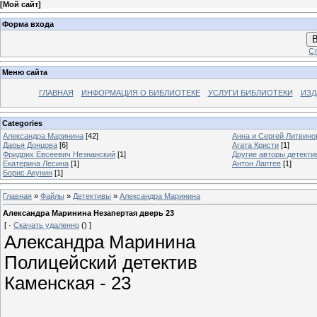
[
Мой сайт
]
Форма входа
В
Ст
Меню сайта
ГЛАВНАЯ
ИНФОРМАЦИЯ О БИБЛИОТЕКЕ
УСЛУГИ БИБЛИОТЕКИ
ИЗД
Categories
Александра Маринина
[42]
Анна и Сергей Литвин
Дарья Донцова
[6]
Агата Кристи
[1]
Фридрих Евсеевич Незнанский
[1]
Другие авторы детекти
Екатерина Лесина
[1]
Антон Лаптев
[1]
Борис Акунин
[1]
Главная
»
Файлы
»
Детективы
»
Александра Маринина
Александра Маринина Незапертая дверь 23
[ ·
Скачать удаленно
() ]
Александра Маринина
Полицейский детектив
Каменская - 23