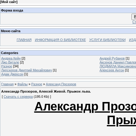
[
Мой сайт
]
Форма входа
В
Ст
Меню сайта
ГЛАВНАЯ
ИНФОРМАЦИЯ О БИБЛИОТЕКЕ
УСЛУГИ БИБЛИОТЕКИ
ИЗД
Categories
Андреа Кейн
[2]
Андрей Рубанов
[1]
Джо Витале
[2]
Аксенов Даниил Павло
Разное
[34]
ЛЮДМИЛА Максимовн
Липскеров Дмитрий Михайлович
[1]
Алексеев Антон
[1]
Адам Джексон
[1]
Главная
»
Файлы
»
Разное
»
Александ Прозоров
Александр Прозоров, Алексей Живой. Прыжок льва.
[
Скачать с сервера
(195.0 Kb) ]
Александр Прозо
Прыж