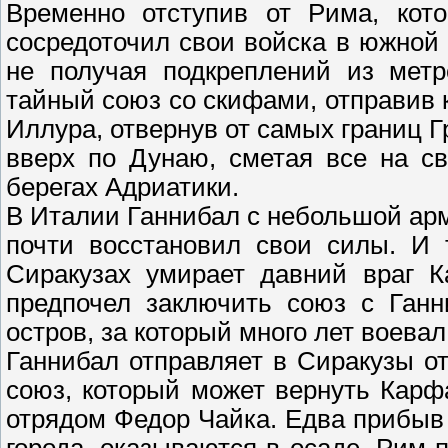
Временно отступив от Рима, кото
сосредоточил свои войска в южной 
не получая подкреплений из метр
тайный союз со скифами, отправив 
Иллура, отвернув от самых границ Г
вверх по Дунаю, сметая все на с
берегах Адриатики.
В Италии Ганнибал с небольшой ар
почти восстановил свои силы. И 
Сиракузах умирает давний враг К
предпочел заключить союз с Ганн
остров, за который много лет воева
Ганнибал отправляет в Сиракузы о
союз, который может вернуть Кар
отрядом Федор Чайка. Едва прибыв 