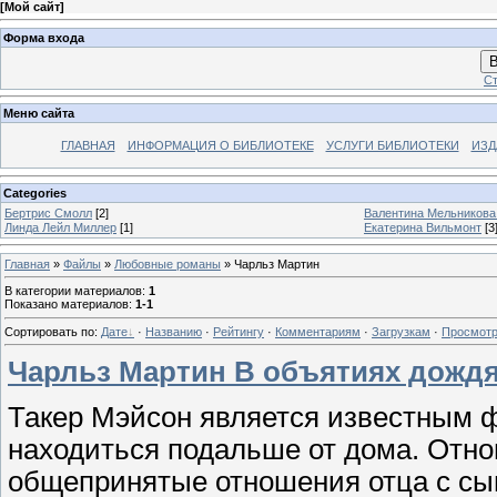
[
Мой сайт
]
Форма входа
В
Ст
Меню сайта
ГЛАВНАЯ
ИНФОРМАЦИЯ О БИБЛИОТЕКЕ
УСЛУГИ БИБЛИОТЕКИ
ИЗД
Categories
Бертрис Смолл
[2]
Валентина Мельникова
Линда Лейл Миллер
[1]
Екатерина Вильмонт
[3
Главная
»
Файлы
»
Любовные романы
» Чарльз Мартин
В категории материалов
:
1
Показано материалов
:
1-1
Сортировать по
:
Дате
·
Названию
·
Рейтингу
·
Комментариям
·
Загрузкам
·
Просмот
Чарльз Мартин В объятиях дожд
Такер Мэйсон является известным ф
находиться подальше от дома. Отнош
общепринятые отношения отца с сын