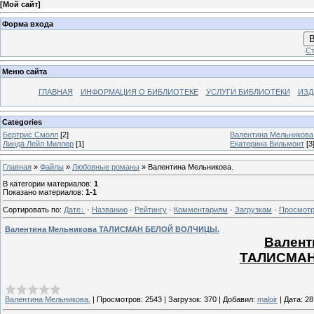
[
Мой сайт
]
Форма входа
В
Ст
Меню сайта
ГЛАВНАЯ
ИНФОРМАЦИЯ О БИБЛИОТЕКЕ
УСЛУГИ БИБЛИОТЕКИ
ИЗД
Categories
Бертрис Смолл
[2]
Валентина Мельникова
Линда Лейл Миллер
[1]
Екатерина Вильмонт
[3
Главная
»
Файлы
»
Любовные романы
» Валентина Мельникова.
В категории материалов
:
1
Показано материалов
:
1-1
Сортировать по
:
Дате
·
Названию
·
Рейтингу
·
Комментариям
·
Загрузкам
·
Просмот
Валентина Мельникова ТАЛИСМАН БЕЛОЙ ВОЛЧИЦЫ.
Валент
ТАЛИСМАН
Валентина Мельникова.
|
Просмотров:
2543
|
Загрузок:
370
|
Добавил:
maloir
|
Дата:
28