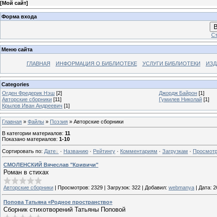
[
Мой сайт
]
Форма входа
В
Ст
Меню сайта
ГЛАВНАЯ
ИНФОРМАЦИЯ О БИБЛИОТЕКЕ
УСЛУГИ БИБЛИОТЕКИ
ИЗД
Categories
Огден Фредерик Нэш
[2]
Джордж Байрон
[1]
Авторские сборники
[11]
Гумилев Николай
[1]
Крылов Иван Андреевич
[1]
Главная
»
Файлы
»
Поэзия
» Авторские сборники
В категории материалов
:
11
Показано материалов
:
1-10
Сортировать по
:
Дате
·
Названию
·
Рейтингу
·
Комментариям
·
Загрузкам
·
Просмот
СМОЛЕНСКИЙ Вячеслав "Кривичи"
Роман в стихах
Авторские сборники
|
Просмотров:
2329
|
Загрузок:
322
|
Добавил:
webmanya
|
Дата:
2
Попова Татьяна «Родное пространство»
Сборник стихотворений Татьяны Поповой