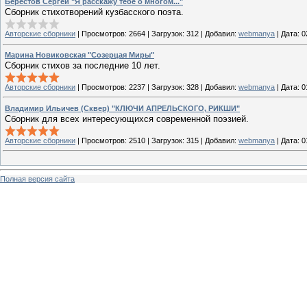
Берестов Сергей "Я расскажу тебе о многом..."
Сборник стихотворений кузбасского поэта.
Авторские сборники
|
Просмотров:
2664
|
Загрузок:
312
|
Добавил:
webmanya
|
Дата:
0
Марина Новиковская "Созерцая Миры"
Сборник стихов за последние 10 лет.
Авторские сборники
|
Просмотров:
2237
|
Загрузок:
328
|
Добавил:
webmanya
|
Дата:
0
Владимир Ильичев (Сквер) "КЛЮЧИ АПРЕЛЬСКОГО, РИКШИ"
Сборник для всех интересующихся современной поэзией.
Авторские сборники
|
Просмотров:
2510
|
Загрузок:
315
|
Добавил:
webmanya
|
Дата:
0
Полная версия сайта