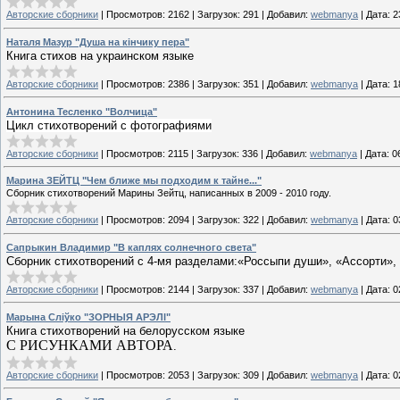
Авторские сборники
|
Просмотров:
2162
|
Загрузок:
291
|
Добавил:
webmanya
|
Дата:
2
Наталя Мазур "Душа на кінчику пера"
Книга стихов на украинском языке
Авторские сборники
|
Просмотров:
2386
|
Загрузок:
351
|
Добавил:
webmanya
|
Дата:
1
Антонина Тесленко "Волчица"
Цикл стихотворений с фотографиями
Авторские сборники
|
Просмотров:
2115
|
Загрузок:
336
|
Добавил:
webmanya
|
Дата:
0
Марина ЗЕЙТЦ "Чем ближе мы подходим к тайне..."
Сборник стихотворений Марины Зейтц, написанных в 2009 - 2010 году.
Авторские сборники
|
Просмотров:
2094
|
Загрузок:
322
|
Добавил:
webmanya
|
Дата:
0
Сапрыкин Владимир "В каплях солнечного света"
Сборник стихотворений с 4-мя разделами:«Россыпи души», «Ассорти», 
Авторские сборники
|
Просмотров:
2144
|
Загрузок:
337
|
Добавил:
webmanya
|
Дата:
0
Марына Сліўко "ЗОРНЫЯ АРЭЛI"
Книга стихотворений на белорусском языке
С РИСУНКАМИ АВТОРА
.
Авторские сборники
|
Просмотров:
2053
|
Загрузок:
309
|
Добавил:
webmanya
|
Дата:
0