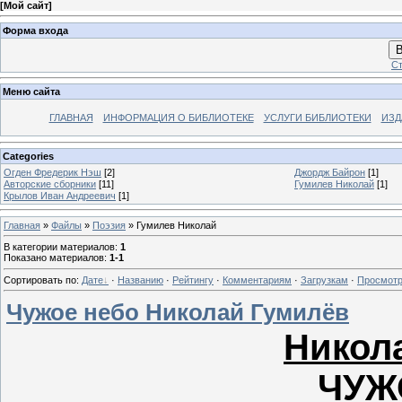
[
Мой сайт
]
Форма входа
В
Ст
Меню сайта
ГЛАВНАЯ
ИНФОРМАЦИЯ О БИБЛИОТЕКЕ
УСЛУГИ БИБЛИОТЕКИ
ИЗД
Categories
Огден Фредерик Нэш
[2]
Джордж Байрон
[1]
Авторские сборники
[11]
Гумилев Николай
[1]
Крылов Иван Андреевич
[1]
Главная
»
Файлы
»
Поэзия
» Гумилев Николай
В категории материалов
:
1
Показано материалов
:
1-1
Сортировать по
:
Дате
·
Названию
·
Рейтингу
·
Комментариям
·
Загрузкам
·
Просмот
Чужое небо Николай Гумилёв
Никол
ЧУЖ