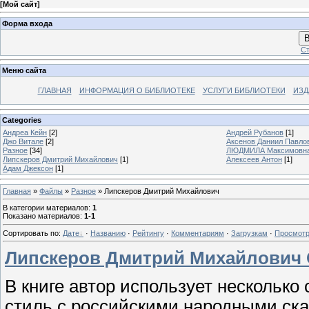
[
Мой сайт
]
Форма входа
В
Ст
Меню сайта
ГЛАВНАЯ
ИНФОРМАЦИЯ О БИБЛИОТЕКЕ
УСЛУГИ БИБЛИОТЕКИ
ИЗД
Categories
Андреа Кейн
[2]
Андрей Рубанов
[1]
Джо Витале
[2]
Аксенов Даниил Павло
Разное
[34]
ЛЮДМИЛА Максимовн
Липскеров Дмитрий Михайлович
[1]
Алексеев Антон
[1]
Адам Джексон
[1]
Главная
»
Файлы
»
Разное
» Липскеров Дмитрий Михайлович
В категории материалов
:
1
Показано материалов
:
1-1
Сортировать по
:
Дате
·
Названию
·
Рейтингу
·
Комментариям
·
Загрузкам
·
Просмот
Липскеров Дмитрий Михайлович О
В книге автор использует нескольк
стиль с российскими народными ска