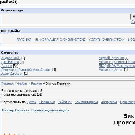
[
Мой сайт
]
Форма входа
В
Ст
Меню сайта
ГЛАВНАЯ
ИНФОРМАЦИЯ О БИБЛИОТЕКЕ
УСЛУГИ БИБЛИОТЕКИ
ИЗД
Categories
Андреа Кейн
[2]
Андрей Рубанов
[1]
Джо Витале
[2]
Аксенов Даниил Павло
Разное
[34]
ЛЮДМИЛА Максимовн
Липскеров Дмитрий Михайлович
[1]
Алексеев Антон
[1]
Адам Джексон
[1]
Главная
»
Файлы
»
Разное
» Виктор Пелевин
В категории материалов
:
2
Показано материалов
:
1-2
Сортировать по
:
Дате
·
Названию
·
Рейтингу
·
Комментариям
·
Загрузкам
·
Просмот
Виктор Пелевин. Происхождение видов.
Вик
Происх