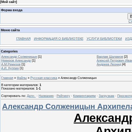
[
Мой сайт
]
Форма входа
В
Ст
Меню сайта
ГЛАВНАЯ
ИНФОРМАЦИЯ О БИБЛИОТЕКЕ
УСЛУГИ БИБЛИОТЕКИ
ИЗД
Categories
Александр Солженицын
[1]
Варлам Шаламов
[2]
Неверов Александр
[1]
Алексей Петрович Ива
А.М.Ремизов
[1]
Андреев Леонид
[4]
А.И. Куприн
[1]
Главная
»
Файлы
»
Русская классика
» Александр Солженицын
В категории материалов
:
1
Показано материалов
:
1-1
Сортировать по
:
Дате
·
Названию
·
Рейтингу
·
Комментариям
·
Загрузкам
·
Просмот
Александр Солженицын Архипела
Александ
Архип